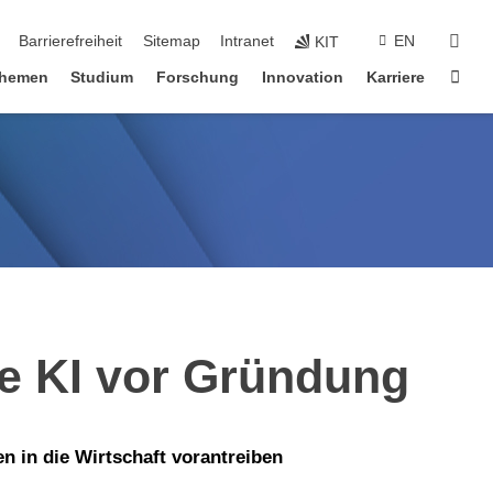
suc
Barrierefreiheit
Sitemap
Intranet
EN
KIT
Star
hemen
Studium
Forschung
Innovation
Karriere
e KI vor Gründung
 in die Wirtschaft vorantreiben