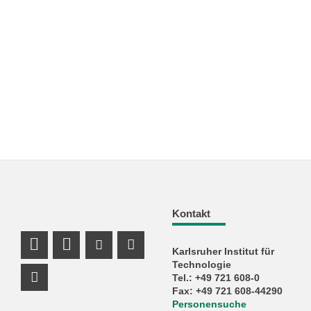
Kontakt
Karlsruher Institut für
LinkedIn Profil
Profil Mastodon
Youtube Profil
Instagram Profil
Technologie
Tel.: +49 721 608-0
Facebook Profil
Fax: +49 721 608-44290
Personensuche