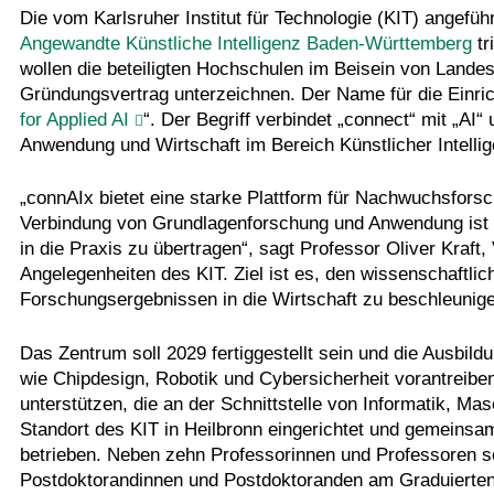
Die vom Karlsruher Institut für Technologie (KIT) angefüh
Angewandte Künstliche Intelligenz Baden-Württemberg
tr
wollen die beteiligten Hochschulen im Beisein von Lande
Gründungsvertrag unterzeichnen. Der Name für die Einrich
for Applied AI
“. Der Begriff verbindet „connect“ mit „AI
Anwendung und Wirtschaft im Bereich Künstlicher Intellig
„connAIx bietet eine starke Plattform für Nachwuchsfors
Verbindung von Grundlagenforschung und Anwendung ist 
in die Praxis zu übertragen“, sagt Professor Oliver Kraf
Angelegenheiten des KIT. Ziel ist es, den wissenschaftl
Forschungsergebnissen in die Wirtschaft zu beschleunig
Das Zentrum soll 2029 fertiggestellt sein und die Ausbil
wie Chipdesign, Robotik und Cybersicherheit vorantreibe
unterstützen, die an der Schnittstelle von Informatik, Ma
Standort des KIT in Heilbronn eingerichtet und gemeinsam
betrieben. Neben zehn Professorinnen und Professoren s
Postdoktorandinnen und Postdoktoranden am Graduiertenz