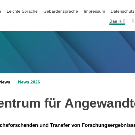
ation überspringen
e
Leichte Sprache
Gebärdensprache
Impressum
Datenschutz
Das KIT
T
News 2026
News
entrum für Angewandt
chsforschenden und Transfer von Forschungsergebnissen