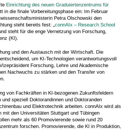
rte
Einrichtung des neuen Graduiertenzentrums für
itt in die finale Vorbereitungsphase ein: Im Februar
swissenschaftsministerin Petra Olschowski den
tung steht bereits fest: „
connAIx – Research School
“ und steht für die enge Vernetzung von Forschung,
enz (KI).
chung und den Austausch mit der Wirtschaft. Die
entscheidend, um KI-Technologien verantwortungsvoll
t, Vizepräsident Forschung, Lehre und Akademische
ichen Nachwuchs zu stärken und den Transfer von
en.
dung von Fachkräften in KI-bezogenen Zukunftsfeldern
n und speziell Doktorandinnen und Doktoranden
schinenbau und Elektrotechnik arbeiten. connAIx wird als
 mit den Universitäten Stuttgart und Tübingen
ollen mehr als 60 Promovierende sowie rund 20
entrum forschen. Promovierende, die KI in Produktion,