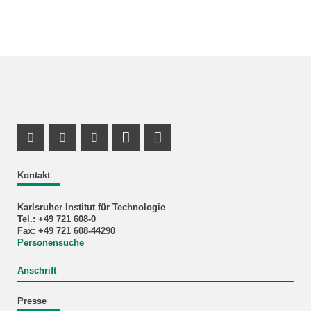
Instagram Profil
Facebook Profil
Youtube Profil
Profil Mastodon
LinkedIn Profil
Kontakt
Karlsruher Institut für Technologie
Tel.: +49 721 608-0
Fax: +49 721 608-44290
Personensuche
Anschrift
Presse