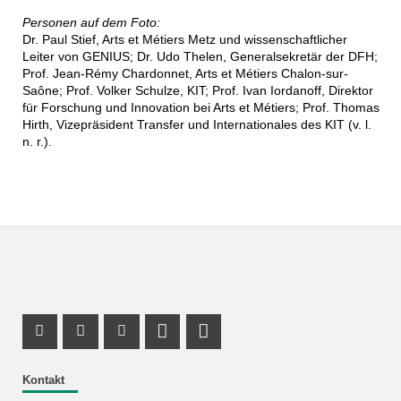
Personen auf dem Foto:
Dr. Paul Stief, Arts et Métiers Metz und wissenschaftlicher
Leiter von GENIUS; Dr. Udo Thelen, Generalsekretär der DFH;
Prof. Jean-Rémy Chardonnet, Arts et Métiers Chalon-sur-
Saône; Prof. Volker Schulze, KIT; Prof. Ivan Iordanoff, Direktor
für Forschung und Innovation bei Arts et Métiers; Prof. Thomas
Hirth, Vizepräsident Transfer und Internationales des KIT (v. l.
n. r.).
Instagram Profil
Facebook Profil
Youtube Profil
Profil Mastodon
LinkedIn Profil
Kontakt