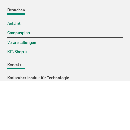
Besuchen
Anfahrt
Campusplan
Veranstaltungen
KIT-Shop
Kontakt
Karlsruher Institut für Technologie
Tel.: +49 721 608-0
Fax: +49 721 608-44290
Personensuche
Anschrift