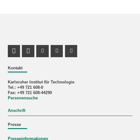
LinkedIn Profil
Profil Mastodon
Youtube Profil
Instagram Profil
Facebook Profil
Kontakt
Karlsruher Institut für Technologie
Tel.: +49 721 608-0
Fax: +49 721 608-44290
Personensuche
Anschrift
Presse
Presseinformationen