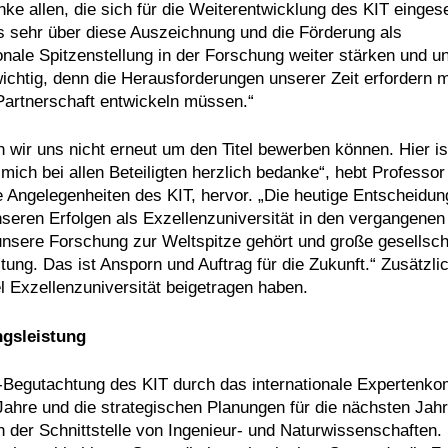
ke allen, die sich für die Weiterentwicklung des KIT einges
s sehr über diese Auszeichnung und die Förderung als
onale Spitzenstellung in der Forschung weiter stärken und u
wichtig, denn die Herausforderungen unserer Zeit erfordern 
Partnerschaft entwickeln müssen.“
 wir uns nicht erneut um den Titel bewerben können. Hier is
ich bei allen Beteiligten herzlich bedanke“, hebt Professor
Angelegenheiten des KIT, hervor. „Die heutige Entscheidung
seren Erfolgen als Exzellenzuniversität in den vergangenen
nsere Forschung zur Weltspitze gehört und große gesellsch
ung. Das ist Ansporn und Auftrag für die Zukunft.“ Zusätzli
el Exzellenzuniversität beigetragen haben.
ngsleistung
egutachtung des KIT durch das internationale Expertenkomi
Jahre und die strategischen Planungen für die nächsten Jah
 der Schnittstelle von Ingenieur- und Naturwissenschaften. 