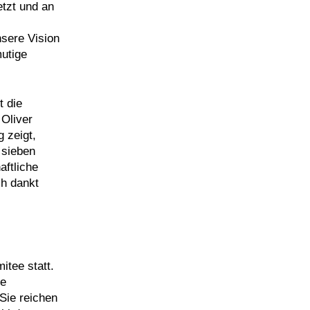
etzt und an
nsere Vision
mutige
t die
 Oliver
 zeigt,
 sieben
aftliche
ch dankt
tee statt.
re
Sie reichen