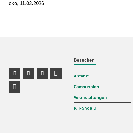
cko, 11.03.2026
Besuchen
Anfahrt
Instagram Profil
Facebook Profil
Youtube Profil
Profil Mastodon
Campusplan
LinkedIn Profil
Veranstaltungen
KIT-Shop