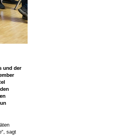
s und der
zember
tel
 den
hen
eun
äten
“, sagt