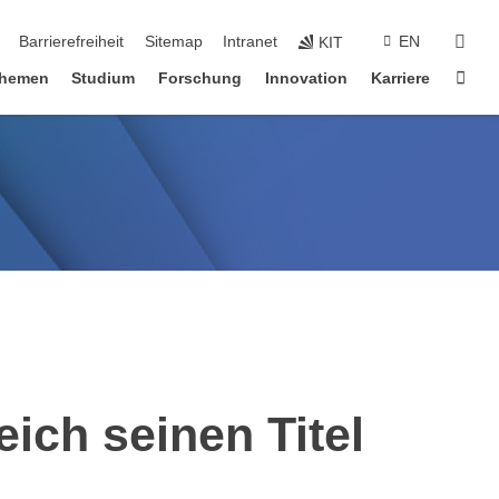
suc
Barrierefreiheit
Sitemap
Intranet
EN
KIT
Star
hemen
Studium
Forschung
Innovation
Karriere
eich seinen Titel