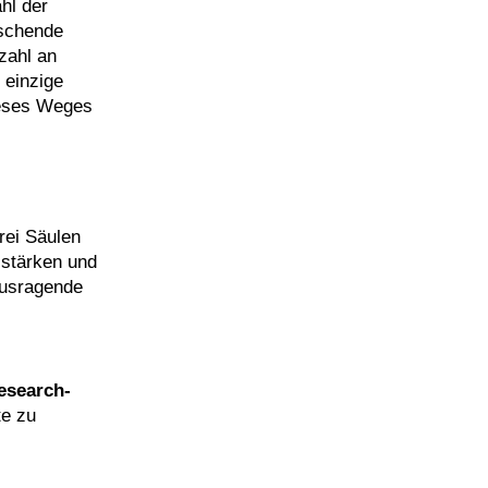
hl der
rschende
zahl an
 einzige
ieses Weges
rei Säulen
 stärken und
ausragende
esearch-
te zu