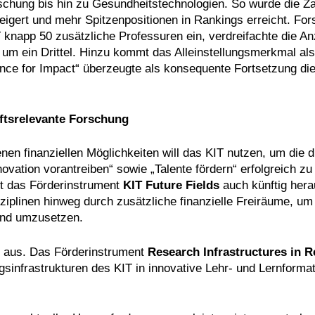
schung bis hin zu Gesundheitstechnologien. So wurde die Za
igert und mehr Spitzenpositionen in Rankings erreicht. Fo
knapp 50 zusätzliche Professuren ein, verdreifachte die An
um ein Drittel. Hinzu kommt das Alleinstellungsmerkmal als
ience for Impact“ überzeugte als konsequente Fortsetzung d
aftsrelevante Forschung
nen finanziellen Möglichkeiten will das KIT nutzen, um die d
ovation vorantreiben“ sowie „Talente fördern“ erfolgreich zu
zt das Förderinstrument
KIT Future Fields
auch künftig her
ziplinen hinweg durch zusätzliche finanzielle Freiräume, um
und umzusetzen.
r aus. Das Förderinstrument
Research Infrastructures in R
gsinfrastrukturen des KIT in innovative Lehr- und Lernforma