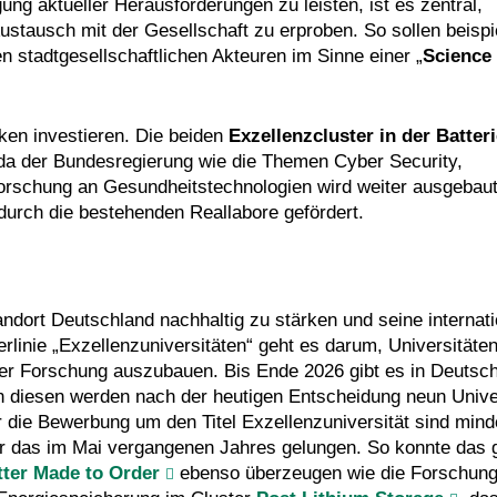
ng aktueller Herausforderungen zu leisten, ist es zentral,
Austausch mit der Gesellschaft zu erproben. So sollen beisp
n stadtgesellschaftlichen Akteuren im Sinne einer „
Science 
rken investieren. Die beiden
Exzellenzcluster in der Batter
a der Bundesregierung wie die Themen Cyber Security,
orschung an Gesundheitstechnologien wird weiter ausgebaut
durch die bestehenden Reallabore gefördert.
andort Deutschland nachhaltig zu stärken und seine internat
rlinie „Exzellenzuniversitäten“ geht es darum, Universitäte
n der Forschung auszubauen. Bis Ende 2026 gibt es in Deutsc
n diesen werden nach der heutigen Entscheidung neun Unive
r die Bewerbung um den Titel Exzellenzuniversität sind min
ar das im Mai vergangenen Jahres gelungen. So konnte da
ter Made to Order
ebenso überzeugen wie die Forschung