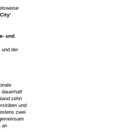
ielsweise
City
“
ie- und
 und der
ionale
n dauerhaft
hland zehn
rsitäten und
destens zwei
s gemeinsam
 an