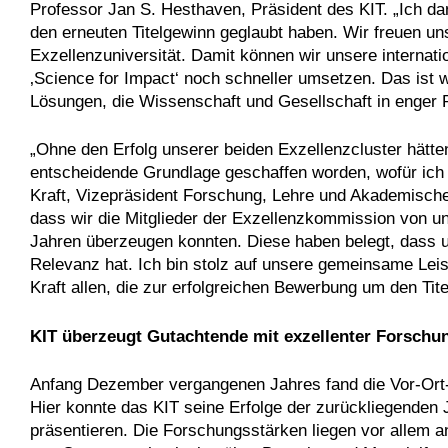
Professor Jan S. Hesthaven, Präsident des KIT. „Ich dan
den erneuten Titelgewinn geglaubt haben. Wir freuen un
Exzellenzuniversität. Damit können wir unsere internati
‚Science for Impact‘ noch schneller umsetzen. Das ist 
Lösungen, die Wissenschaft und Gesellschaft in enger 
„Ohne den Erfolg unserer beiden Exzellenzcluster hätten
entscheidende Grundlage geschaffen worden, wofür ich m
Kraft, Vizepräsident Forschung, Lehre und Akademische 
dass wir die Mitglieder der Exzellenzkommission von un
Jahren überzeugen konnten. Diese haben belegt, dass u
Relevanz hat. Ich bin stolz auf unsere gemeinsame Leist
Kraft allen, die zur erfolgreichen Bewerbung um den Tit
KIT überzeugt Gutachtende mit exzellenter Forschu
Anfang Dezember vergangenen Jahres fand die Vor-Ort-B
Hier konnte das KIT seine Erfolge der zurückliegenden 
präsentieren. Die Forschungsstärken liegen vor allem an