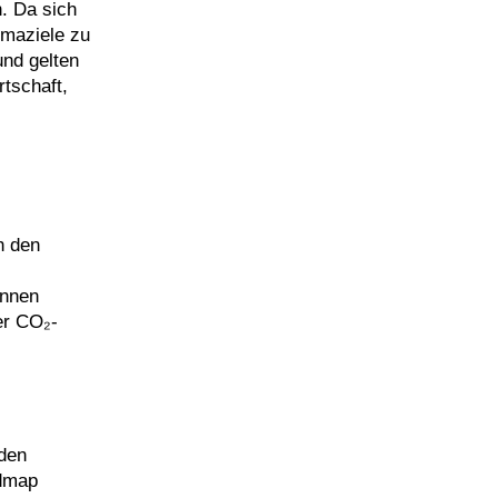
. Da sich
imaziele zu
und gelten
tschaft,
h den
önnen
er CO₂-
 den
admap