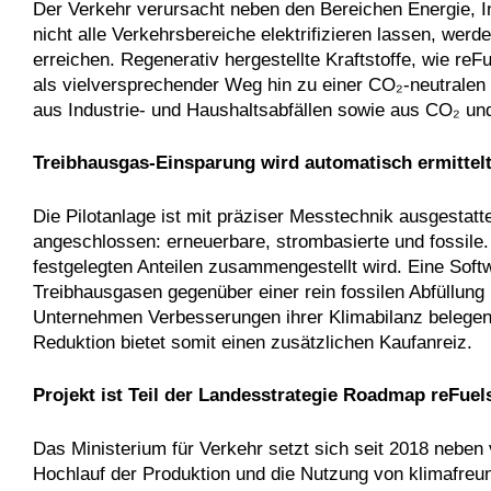
Der Verkehr verursacht neben den Bereichen Energie, I
nicht alle Verkehrsbereiche elektrifizieren lassen, werd
erreichen. Regenerativ hergestellte Kraftstoffe, wie reFu
als vielversprechender Weg hin zu einer CO₂-neutralen M
aus Industrie- und Haushaltsabfällen sowie aus CO₂ und
Treibhausgas-Einsparung wird automatisch ermittel
Die Pilotanlage ist mit präziser Messtechnik ausgestatt
angeschlossen: erneuerbare, strombasierte und fossile
festgelegten Anteilen zusammengestellt wird. Eine Soft
Treibhausgasen gegenüber einer rein fossilen Abfüllung
Unternehmen Verbesserungen ihrer Klimabilanz belegen 
Reduktion bietet somit einen zusätzlichen Kaufanreiz.
Projekt ist Teil der Landesstrategie Roadmap reFuel
Das Ministerium für Verkehr setzt sich seit 2018 neben
Hochlauf der Produktion und die Nutzung von klimafreun