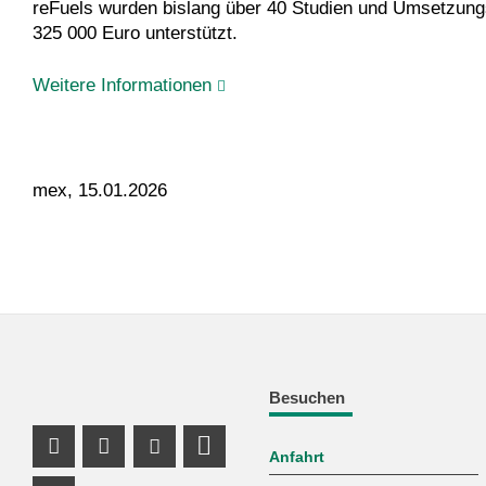
reFuels wurden bislang über 40 Studien und Umsetzungsp
325 000 Euro unterstützt.
Weitere Informationen
mex, 15.01.2026
Besuchen
Anfahrt
Instagram Profil
Facebook Profil
Youtube Profil
Profil Mastodon