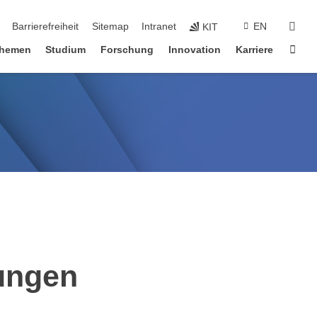
suc
Barrierefreiheit
Sitemap
Intranet
EN
KIT
Star
hemen
Studium
Forschung
Innovation
Karriere
hungen