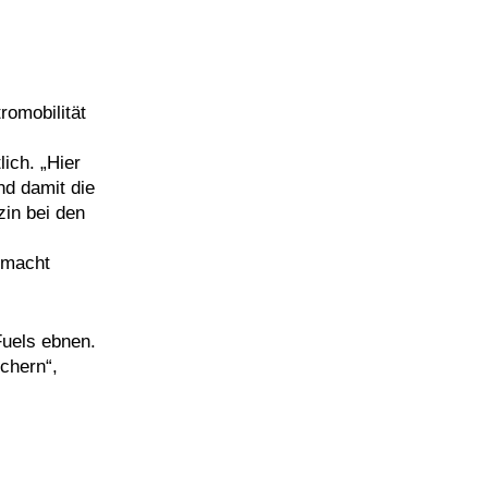
romobilität
ich. „Hier
nd damit die
zin bei den
emacht
Fuels ebnen.
chern“,