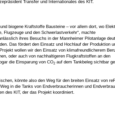
epräsident Transfer und Internationales des KIT.
d biogene Kraftstoffe Bausteine – vor allem dort, wo Elekt
iffe, Flugzeuge und den Schwerlastverkehr“, machte
lässlich ihres Besuchs in der Mannheimer Pilotanlage deutl
rden. Das fördert den Einsatz und Hochlauf der Produktion u
 Projekt wollen wir den Einsatz von klimafreundlicherem Ben
n, oder auch von nachhaltigeren Flugkraftstoffen an den
sogar die Einsparung von CO
auf dem Tankbeleg sichtbar g
2
mischen, könnte also den Weg für den breiten Einsatz von re
n Weg in die Tanks von Endverbraucherinnen und Endverbrau
n des KIT, der das Projekt koordiniert.