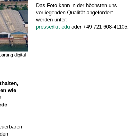
Das Foto kann in der höchsten uns
vorliegenden Qualität angefordert
werden unter:
presse
∂
kit edu
oder +49 721 608-41105.
arung digital
thalten,
ten wie
m
ede
euerbaren
 den