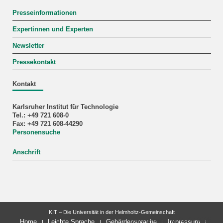
Presseinformationen
Expertinnen und Experten
Newsletter
Pressekontakt
Kontakt
Karlsruher Institut für Technologie
Tel.: +49 721 608-0
Fax: +49 721 608-44290
Personensuche
Anschrift
KIT – Die Universität in der Helmholtz-Gemeinschaft
letzte Änderung: 22.07.2026
Home
Leichte Sprache
Gebärdensprache
Impressum