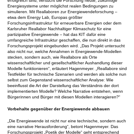
erfolgreich sind, versucht die Forschung heute, zukünftige
Energiesysteme unter möglichst realen Bedingungen zu
simulieren. Mit Reallaboren zur Energiewendeforschung –
etwa dem Energy Lab, Europas größter
Forschungsinfrastruktur für erneuerbare Energien oder dem
Karlsruher Reallabor Nachhaltiger Klimaschutz für eine
partizipative Energiewende – hat das KIT dafür eine
umfangreiche Infrastruktur geschaffen, die nun direkt in das
Forschungsprojekt eingebunden wird. „Das Projekt untersucht
also nicht nur, welche Annahmen in Energiewende-Modellen
stecken, sondern auch, wie Reallabore als Orte
wissenschaftlicher und gesellschaftlicher Aushandlung dieser
Modelle funktionieren“, erläutert Hagenmeyer. „Reallabore sind
Testfelder für technische Szenarien und werden als solche nun
selbst zum Gegenstand wissenschaftlicher Analyse: Wie
beeinflusst die Art der Darstellung das Verständnis der dort
implementierten Modelle? Welche Narrative entstehen, wenn
Bürgerinnen und Bürger mit diesen Modellen interagieren?“
Vorbehalte gegenüber der Energiewende abbauen
„Die Energiewende ist nicht nur eine technische, sondern auch
eine narrative Herausforderung“, betont Hagenmeyer. Das
Forschungsprojekt „Poetik der Modelle“ geht entsprechend