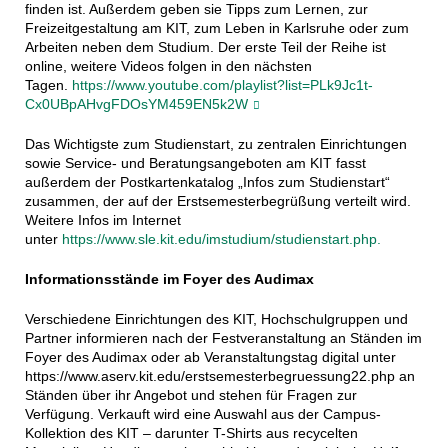
finden ist. Außerdem geben sie Tipps zum Lernen, zur
Freizeitgestaltung am KIT, zum Leben in Karlsruhe oder zum
Arbeiten neben dem Studium. Der erste Teil der Reihe ist
online, weitere Videos folgen in den nächsten
Tagen.
https://www.youtube.com/playlist?list=PLk9Jc1t-
Cx0UBpAHvgFDOsYM459EN5k2W
Das Wichtigste zum Studienstart, zu zentralen Einrichtungen
sowie Service- und Beratungsangeboten am KIT fasst
außerdem der Postkartenkatalog „Infos zum Studienstart“
zusammen, der auf der Erstsemesterbegrüßung verteilt wird.
Weitere Infos im Internet
unter
https://www.sle.kit.edu/imstudium/studienstart.php.
Informationsstände im Foyer des Audimax
Verschiedene Einrichtungen des KIT, Hochschulgruppen und
Partner informieren nach der Festveranstaltung an Ständen im
Foyer des Audimax oder ab Veranstaltungstag digital unter
https://www.aserv.kit.edu/erstsemesterbegruessung22.php an
Ständen über ihr Angebot und stehen für Fragen zur
Verfügung. Verkauft wird eine Auswahl aus der Campus-
Kollektion des KIT – darunter T-Shirts aus recycelten