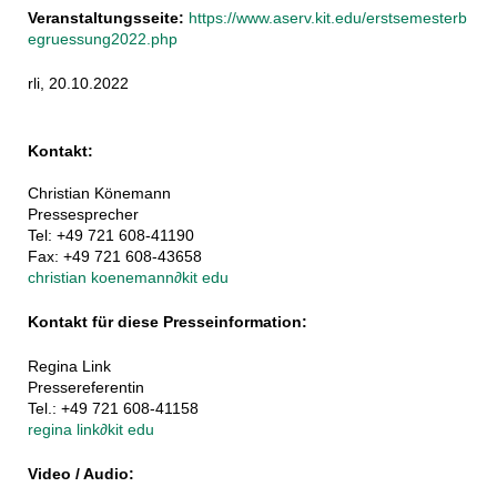
Veranstaltungsseite:
https://www.aserv.kit.edu/erstsemesterb
egruessung2022.php
rli, 20.10.2022
Kontakt:
Christian Könemann
Pressesprecher
Tel: +49 721 608-41190
Fax: +49 721 608-43658
christian koenemann
∂
kit edu
Kontakt für diese Presseinformation:
Regina Link
Pressereferentin
Tel.: +49 721 608-41158
regina link
∂
kit edu
Video / Audio: