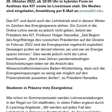
28. Oktober 2022, ab 18:00 Uhr in hybrider Form im
Audimax des KIT sowie im Livestream statt. Die Medien
sind eingeladen, Anmeldung per E-Mail an
presse
∂
kit edu
.
Das KIT und damit auch der Lehrbetrieb wird in diesem Winter
im Zeichen des Energiesparens stehen. Ein Zurück in die
Online-Lehre werde es jedoch nicht geben, betont der
Präsident des KIT, Professor Holger Hanselka: „Seit Beginn
des Angriffskriegs des russischen Präsidenten auf die Ukraine
im Februar 2022 sind die Energiepreise regelrecht explodiert.
Deswegen prüfen wir derzeit intensiv, wo und wie wir Energie
sparen können.“ Dies werde jedoch nicht die Lehre
beeinflussen: „Nach zwei Jahren pandemiebedingter
Einschränkungen teilen wir die Ansicht des
Wissenschaftsministeriums Baden-Württemberg, dass sich die
Energieeinsparungen so wenig wie möglich auf den
Präsenzbetrieb auswirken dürfen“, so Präsident Hanselka.
Studieren in Präsenz trotz Energiekrise
Wie schon im Sommersemester werden Lehrveranstaltungen
in der Regel vor Ort stattfinden, in vielen Fällen ergänzt durch
E-Learning-Angebote: „Wir werden auf jeden Fall den
Lehrbetrieb in Präsenz aufrechterhalten, da der persönliche