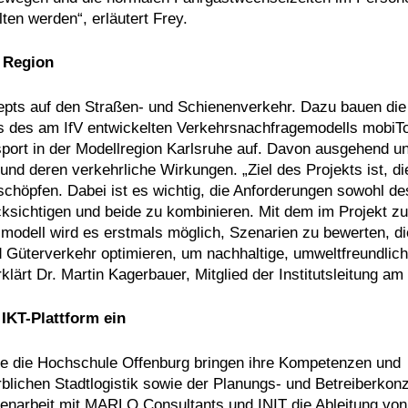
ten werden“, erläutert Frey.
r Region
epts auf den Straßen- und Schienenverkehr. Dazu bauen die
s des am IfV entwickelten Verkehrsnachfragemodells mobiT
ort in der Modellregion Karlsruhe auf. Davon ausgehend un
nd deren verkehrliche Wirkungen. „Ziel des Projekts ist, di
chöpfen. Dabei ist es wichtig, die Anforderungen sowohl de
sichtigen und beide zu kombinieren. Mit dem im Projekt zu
modell wird es erstmals möglich, Szenarien zu bewerten, di
Güterverkehr optimieren, um nachhaltige, umweltfreundlic
ärt Dr. Martin Kagerbauer, Mitglied der Institutsleitung am 
 IKT-Plattform ein
e die Hochschule Offenburg bringen ihre Kompetenzen und
blichen Stadtlogistik sowie der Planungs- und Betreiberkonz
narbeit mit MARLO Consultants und INIT die Ableitung von