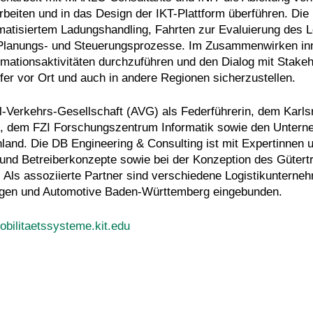
beiten und in das Design der IKT-Plattform überführen. Die 
omatisiertem Ladungshandling, Fahrten zur Evaluierung des 
n Planungs- und Steuerungsprozesse. Im Zusammenwirken in
ormationsaktivitäten durchzuführen und den Dialog mit Stake
fer vor Ort und auch in andere Regionen sicherzustellen.
-Verkehrs-Gesellschaft (AVG) als Federführerin, dem Karls
urg, dem FZI Forschungszentrum Informatik sowie den Unter
and. Die DB Engineering & Consulting ist mit Expertinnen 
 und Betreiberkonzepte sowie bei der Konzeption des Güte
. Als assoziierte Partner sind verschiedene Logistikuntern
ungen und Automotive Baden-Württemberg eingebunden.
bilitaetssysteme.kit.edu