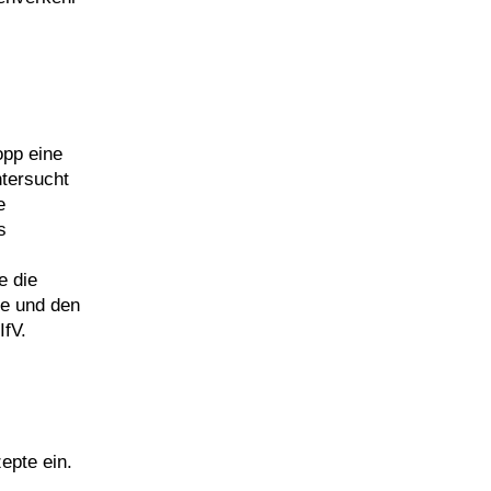
opp eine
tersucht
e
s
e die
he und den
IfV.
epte ein.