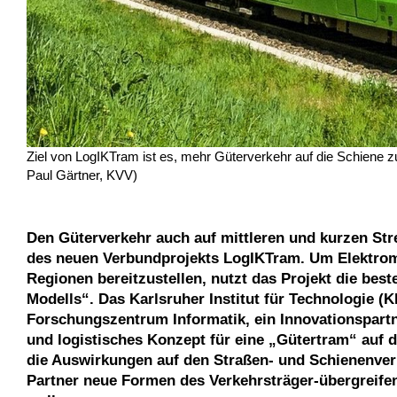
Ziel von LogIKTram ist es, mehr Güterverkehr auf die Schiene z
Paul Gärtner, KVV)
Den Güterverkehr auch auf mittleren und kurzen Strec
des neuen Verbundprojekts LogIKTram. Um Elektromob
Regionen bereitzustellen, nutzt das Projekt die be
Modells“. Das Karlsruher Institut für Technologie (K
Forschungszentrum Informatik, ein Innovationspartn
und logistisches Konzept für eine „Gütertram“ auf 
die Auswirkungen auf den Straßen- und Schienenverk
Partner neue Formen des Verkehrsträger-übergreife