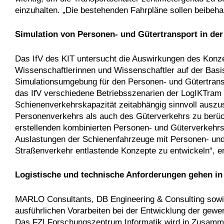
einzuhalten. „Die bestehenden Fahrpläne sollen beibehal
Simulation von Personen- und Gütertransport in de
Das IfV des KIT untersucht die Auswirkungen des Konz
Wissenschaftlerinnen und Wissenschaftler auf der Basi
Simulationsumgebung für den Personen- und Gütertransp
das IfV verschiedene Betriebsszenarien der LogIKTram u
Schienenverkehrskapazität zeitabhängig sinnvoll auszus
Personenverkehrs als auch des Güterverkehrs zu berück
erstellenden kombinierten Personen- und Güterverkehrs
Auslastungen der Schienenfahrzeuge mit Personen- und 
Straßenverkehr entlastende Konzepte zu entwickeln“, erkl
Logistische und technische Anforderungen gehen in
MARLO Consultants, DB Engineering & Consulting sowi
ausführlichen Vorarbeiten bei der Entwicklung der gewer
Das FZI Forschungszentrum Informatik wird in Zusamme