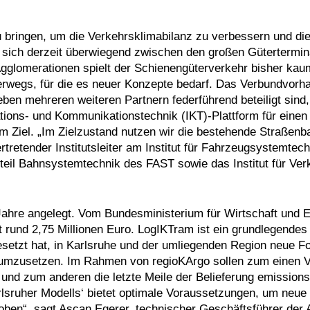
zu bringen, um die Verkehrsklimabilanz zu verbessern und di
t sich derzeit überwiegend zwischen den großen Gütertermin
gglomerationen spielt der Schienengüterverkehr bisher kau
nterwegs, für die es neuer Konzepte bedarf. Das Verbundvorh
n mehreren weiteren Partnern federführend beteiligt sind, 
tions- und Kommunikationstechnik (IKT)-Plattform für einen
 Ziel. „Im Zielzustand nutzen wir die bestehende Straßenb
ertretender Institutsleiter am Institut für Fahrzeugsystemtec
utsteil Bahnsystemtechnik des FAST sowie das Institut für V
 Jahre angelegt. Vom Bundesministerium für Wirtschaft und 
und 2,75 Millionen Euro. LogIKTram ist ein grundlegendes T
gesetzt hat, in Karlsruhe und der umliegenden Region neue 
 umzusetzen. Im Rahmen von regioKArgo sollen zum einen 
t und zum anderen die letzte Meile der Belieferung emissions
arlsruher Modells‘ bietet optimale Voraussetzungen, um neu
proben“, sagt Ascan Egerer, technischer Geschäftsführer de