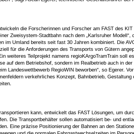
entwickeln die Forscherinnen und Forscher am FAST des KIT
 einer Zweisystem-Stadtbahn nach dem „Karlsruher Modell“, 
 im Umland bereits seit fast 30 Jahren kombiniert. Die AVG
eziell für die Anforderungen des Transports von Gütern ange
Ein weiteres Teilprojekt namens regioKArgoTramTrain soll es
se auf dem Betriebshof, sondern im Realbetrieb auch in der
beim Landeswettbewerb RegioWIN beworben“, so Egerer. Vo
menfeldern verkehrliches Konzept, Bahnbetrieb, Gestaltung 
iten.
ransportieren kann, entwickelt das FAST Lösungen, um durc
en. Die Transportbehälter sollen automatisiert be- und entl
en. Eine präzise Positionierung der Bahnen an den Statione
 bewegen und die normalen Fahrgastwechselzeiten im Person