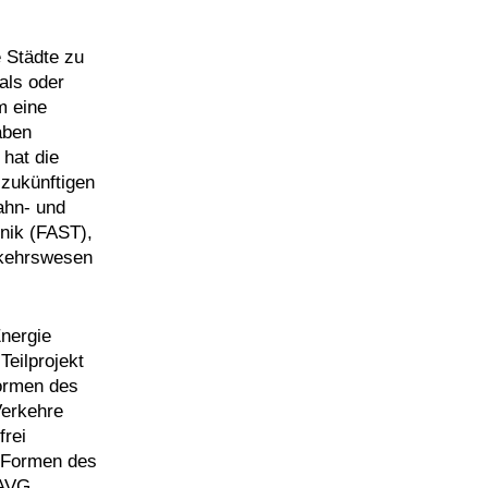
e Städte zu
als oder
m eine
aben
hat die
 zukünftigen
ahn- und
hnik (FAST),
erkehrswesen
Energie
eilprojekt
Formen des
Verkehre
frei
e Formen des
r AVG.