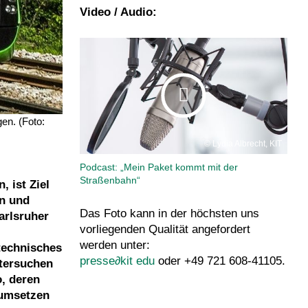
Video / Audio:
en. (Foto:
Lydia Albrecht, KIT
Podcast: „Mein Paket kommt mit der
Straßenbahn“
 ist Ziel
en und
Das Foto kann in der höchsten uns
arlsruher
vorliegenden Qualität angefordert
werden unter:
technisches
presse
∂
kit edu
oder +49 721 608-41105.
ntersuchen
, deren
 umsetzen