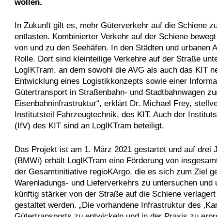
wollen.
In Zukunft gilt es, mehr Güterverkehr auf die Schiene 
entlasten. Kombinierter Verkehr auf der Schiene beweg
von und zu den Seehäfen. In den Städten und urbanen A
Rolle. Dort sind kleinteilige Verkehre auf der Straße u
LogIKTram, an dem sowohl die AVG als auch das KIT nebe
Entwicklung eines Logistikkonzepts sowie einer Informa
Gütertransport in Straßenbahn- und Stadtbahnwagen zum
Eisenbahninfrastruktur“, erklärt Dr. Michael Frey, stellv
Institutsteil Fahrzeugtechnik, des KIT. Auch der Instit
(IfV) des KIT sind an LogIKTram beteiligt.
Das Projekt ist am 1. März 2021 gestartet und auf drei
(BMWi) erhält LogIKTram eine Förderung von insgesamt r
der Gesamtinitiative regioKArgo, die es sich zum Ziel 
Warenladungs- und Lieferverkehrs zu untersuchen und
künftig stärker von der Straße auf die Schiene verlager
gestaltet werden. „Die vorhandene Infrastruktur des ‚K
Gütertransports zu entwickeln und in der Praxis zu er