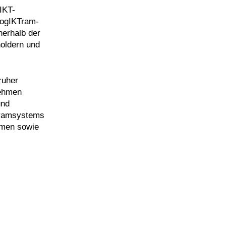
IKT-
LogIKTram-
nerhalb der
holdern und
ruher
nehmen
und
rtramsystems
ehmen sowie