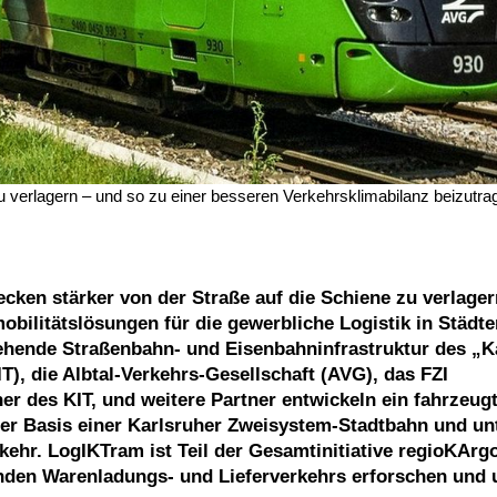
u verlagern – und so zu einer besseren Verkehrsklimabilanz beizutrag
ken stärker von der Straße auf die Schiene zu verlagern,
ilitätslösungen für die gewerbliche Logistik in Städt
stehende Straßenbahn- und Eisenbahninfrastruktur des „K
IT), die Albtal-Verkehrs-Gesellschaft (AVG), das FZI
er des KIT, und weitere Partner entwickeln ein fahrzeug
der Basis einer Karlsruher Zweisystem-Stadtbahn und u
ehr. LogIKTram ist Teil der Gesamtinitiative regioKArgo
nden Warenladungs- und Lieferverkehrs erforschen und