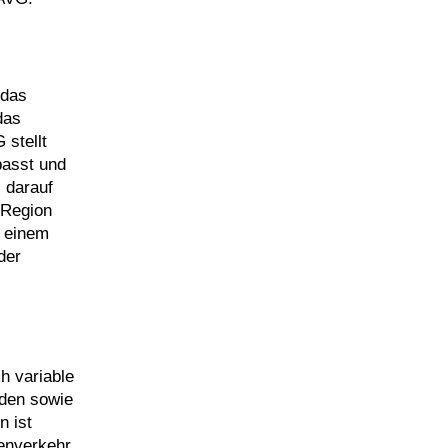
 das
das
 stellt
passt und
 darauf
 Region
r einem
der
h variable
aden sowie
n ist
enverkehr