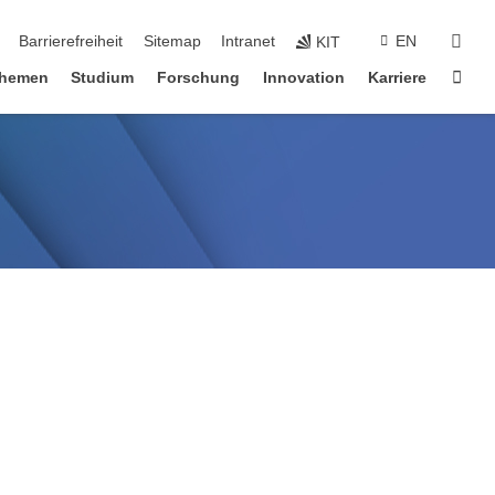
suc
Barrierefreiheit
Sitemap
Intranet
EN
KIT
Star
hemen
Studium
Forschung
Innovation
Karriere