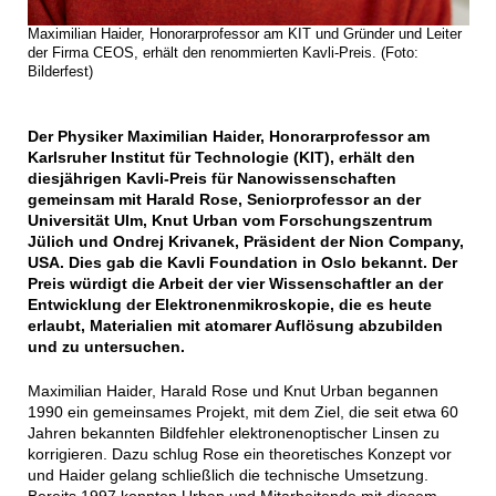
Maximilian Haider, Honorarprofessor am KIT und Gründer und Leiter
der Firma CEOS, erhält den renommierten Kavli-Preis. (Foto:
Bilderfest)
Der Physiker Maximilian Haider, Honorarprofessor am
Karlsruher Institut für Technologie (KIT), erhält den
diesjährigen Kavli-Preis für Nanowissenschaften
gemeinsam mit Harald Rose, Seniorprofessor an der
Universität Ulm, Knut Urban vom Forschungszentrum
Jülich und Ondrej Krivanek, Präsident der Nion Company,
USA. Dies gab die Kavli Foundation in Oslo bekannt. Der
Preis würdigt die Arbeit der vier Wissenschaftler an der
Entwicklung der Elektronenmikroskopie, die es heute
erlaubt, Materialien mit atomarer Auflösung abzubilden
und zu untersuchen.
Maximilian Haider, Harald Rose und Knut Urban begannen
1990 ein gemeinsames Projekt, mit dem Ziel, die seit etwa 60
Jahren bekannten Bildfehler elektronenoptischer Linsen zu
korrigieren. Dazu schlug Rose ein theoretisches Konzept vor
und Haider gelang schließlich die technische Umsetzung.
Bereits 1997 konnten Urban und Mitarbeitende mit diesem