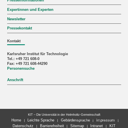
Presseinformationen
Expertinnen und Experten
Newsletter
Pressekontakt
Kontakt
Karlsruher Institut für Technologie
Tel.: +49 721 608-0
Fax: +49 721 608-44290
Personensuche
Anschrift
KIT – Die Universität in der Helmholtz-Gemeinschaft
letzte Änderung: 22.07.2026
Home
Leichte Sprache
Gebärdensprache
Impressum
Datenschutz
Barrierefreiheit
Sitemap
Intranet
KIT