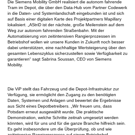
Die Siemens Mobility GmbH realisiert die autonom fahrende
Tram im Depot, die über den Data-Hub vom Partner Codewerk
in die Daten- und Systemlandschaft eingebunden ist und sich
auf Basis einer digitalen Karte des Projektpartners Mapillary
lokalisiert. „AStriD ist der nächste, große Meilenstein auf dem
Weg zur autonom fahrenden Straßenbahn. Mit der
Automatisierung von zeitintensiven Rangierprozessen im
Betriebshof wollen wir unsere Kunden in Zukunft noch besser
dabei unterstützen, eine nachhaltige Wertsteigerung über den
gesamten Lebenszyklus sicherzustellen sowie Verfügbarkeit zu
garantieren“ sagt Sabrina Soussan, CEO von Siemens
Mobility.
Die ViP stellt das Fahrzeug und die Depot-Infrastruktur zur
Verfügung, sie ermöglicht den Zugang zu den benötigten
Daten, Systemen und Anlagen und bewertet die Ergebnisse
aus Sicht eines Depotbetreibers. „Wir freuen uns, dass
Potsdam erneut ausgewählt wurde. Die praktische
Demonstration, welche Schritte zeitnah umgesetzt werden
könnten, wird für uns und für die ganze Branche hilfreich sein.
Es geht insbesondere um die Überprüfung, ob und wie
zeitintensive Rangierprozesse auf einem Betriebshof