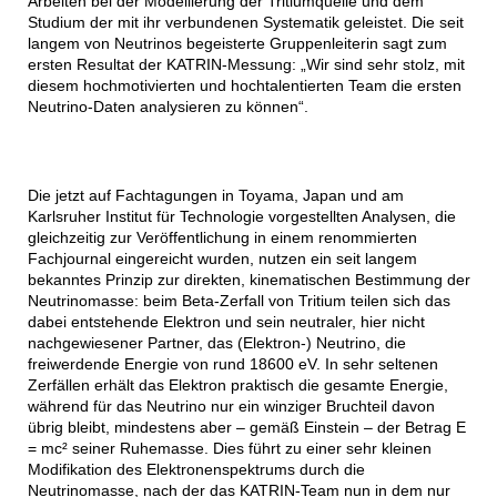
Arbeiten bei der Modellierung der Tritiumquelle und dem
Studium der mit ihr verbundenen Systematik geleistet. Die seit
langem von Neutrinos begeisterte Gruppenleiterin sagt zum
ersten Resultat der KATRIN-Messung: „Wir sind sehr stolz, mit
diesem hochmotivierten und hochtalentierten Team die ersten
Neutrino-Daten analysieren zu können“.
Die jetzt auf Fachtagungen in Toyama, Japan und am
Karlsruher Institut für Technologie vorgestellten Analysen, die
gleichzeitig zur Veröffentlichung in einem renommierten
Fachjournal eingereicht wurden, nutzen ein seit langem
bekanntes Prinzip zur direkten, kinematischen Bestimmung der
Neutrinomasse: beim Beta-Zerfall von Tritium teilen sich das
dabei entstehende Elektron und sein neutraler, hier nicht
nachgewiesener Partner, das (Elektron-) Neutrino, die
freiwerdende Energie von rund 18600 eV. In sehr seltenen
Zerfällen erhält das Elektron praktisch die gesamte Energie,
während für das Neutrino nur ein winziger Bruchteil davon
übrig bleibt, mindestens aber – gemäß Einstein – der Betrag E
= mc² seiner Ruhemasse. Dies führt zu einer sehr kleinen
Modifikation des Elektronenspektrums durch die
Neutrinomasse, nach der das KATRIN-Team nun in dem nur