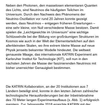
Neben den Photonen, den masselosen elementaren Quanten
des Lichts, sind Neutrinos die häufigsten Teilchen im
Universum. Durch den Nachweis des Phänomens der
Neutrino-Oszillation vor rund 20 Jahren konnte gezeigt
werden, dass Neutrinos – entgegen früheren Erwartungen –
eine sehr kleine, von Null verschiedene Masse besitzen. Damit
spielen die „Leichtgewichte im Universum“ eine wichtige
Schlüsselrolle bei der Bildung von großräumigen Strukturen im
Kosmos wie auch in der Welt der Elementarteilchen auf den
allerkleinsten Skalen, wo ihre extrem kleine Masse auf neue
Physik jenseits bekannter Modelle hindeutet. Die weltweit
genaueste Waage, das internationale KATRIN Experiment am
Karlsruher Institut für Technologie (KIT), soll nun in den
nächsten Jahren die Masse der faszinierenden Neutrinos mit
bisher unerreichter Genauigkeit bestimmen.
Die KATRIN Kollaboration, an der 20 Institutionen aus 7
Ländern beteiligt sind, konnte in den letzten Jahren zahlreiche
technologische Herausforderungen bei der Inbetriebnahme
des 70 Meter langen Experimentaufbaus (s. Abb. 1) erfolgreich
meistern. Zur Jahresmitte 2018 erreichte KATRIN mit der