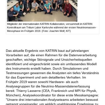
Mitglieder der internationalen KATRIN Kollaboration, versammelt im KATRIN
Kontrollraum am Tritium Labor Karlsruhe während der ersten Neutrinomassen-
Messphase im Frühjahr 2019. (Foto: Joachim Wolf, KIT)
Das aktuelle Ergebnis von KATRIN baut auf jahrelangen
Vorarbeiten auf, die einen Rahmen für die Datenverarbeitung
geschaffen, wichtige Störsignale und Unsicherheitsquellen
identifiziert und eingeschränkt sowie ein umfassendes Modell
des Instruments erstellt haben. Durch Simulationen und
Testmessungen gewannen die Analysten ein tiefes Verständnis
für das Experiment und sein detailliertes Verhalten. Im
Frühjahr 2019 waren sowohl Hardware- als auch
Analysegruppen für die Neutrino-Massendatenerfassung
bereit. Thierry Lasserre (CEA, Frankreich und MPI für Physik,
München), Analysekoordinator für diese erste Messkampagne:
"Unsere drei internationalen Analyseteams arbeiteten bewusst
getrennt voneinander, um wirklich unabhängige Ergebnisse zu