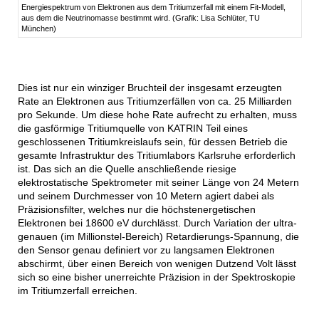
Energiespektrum von Elektronen aus dem Tritiumzerfall mit einem Fit-Modell,
aus dem die Neutrinomasse bestimmt wird. (Grafik: Lisa Schlüter, TU
München)
Dies ist nur ein winziger Bruchteil der insgesamt erzeugten
Rate an Elektronen aus Tritiumzerfällen von ca. 25 Milliarden
pro Sekunde. Um diese hohe Rate aufrecht zu erhalten, muss
die gasförmige Tritiumquelle von KATRIN Teil eines
geschlossenen Tritiumkreislaufs sein, für dessen Betrieb die
gesamte Infrastruktur des Tritiumlabors Karlsruhe erforderlich
ist. Das sich an die Quelle anschließende riesige
elektrostatische Spektrometer mit seiner Länge von 24 Metern
und seinem Durchmesser von 10 Metern agiert dabei als
Präzisionsfilter, welches nur die höchstenergetischen
Elektronen bei 18600 eV durchlässt. Durch Variation der ultra-
genauen (im Millionstel-Bereich) Retardierungs-Spannung, die
den Sensor genau definiert vor zu langsamen Elektronen
abschirmt, über einen Bereich von wenigen Dutzend Volt lässt
sich so eine bisher unerreichte Präzision in der Spektroskopie
im Tritiumzerfall erreichen.