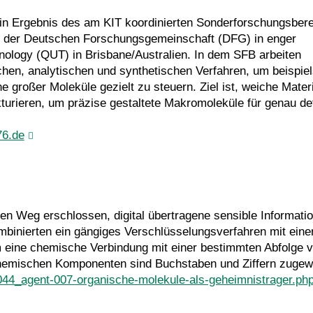
 ein Ergebnis des am KIT koordinierten Sonderforschungsber
6) der Deutschen Forschungsgemeinschaft (DFG) in enger
ology (QUT) in Brisbane/Australien. In dem SFB arbeiten
hen, analytischen und synthetischen Verfahren, um beispie
 großer Moleküle gezielt zu steuern. Ziel ist, weiche Materi
turieren, um präzise gestaltete Makromoleküle für genau def
76.de
n Weg erschlossen, digital übertragene sensible Informati
mbinierten ein gängiges Verschlüsselungsverfahren mit ein
m eine chemische Verbindung mit einer bestimmten Abfolge 
chemischen Komponenten sind Buchstaben und Ziffern zugew
_044_agent-007-organische-molekule-als-geheimnistrager.ph