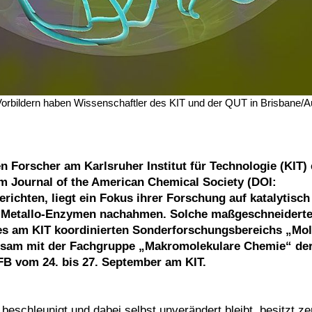
 Vorbildern haben Wissenschaftler des KIT und der QUT in Brisbane/Au
 Forscher am Karlsruher Institut für Technologie (KIT) 
m Journal of the American Chemical Society (DOI:
erichten, liegt ein Fokus ihrer Forschung auf katalytisch
on Metallo-Enzymen nachahmen. Solche maßgeschneidert
des am KIT koordinierten Sonderforschungsbereichs „Mol
insam mit der Fachgruppe „Makromolekulare Chemie“ de
FB vom 24. bis 27. September am KIT.
beschleunigt und dabei selbst unverändert bleibt, besitzt ze