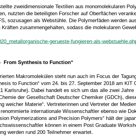
stellte zweidimensionale Textilien aus monomolekularen Pol
n, nutzten die beteiligten Forscher auf Oberflächen veranke
S, sozusagen als Webstühle. Die Polymerfäden werden aus
 Kräften zusammengehalten, sodass die molekularen Gewe
_020_metallorganische-gerueste-fungieren-als-webstuehle.ph
– From Synthesis to Function“
urierten Makromolekülen steht nun auch im Focus der Tagun
thesis to Function“ vom 24. bis 27. September 2018 am KI
1 Karlsruhe). Dabei handelt es sich um das alle zwei Jahre
 Chemie der Gesellschaft Deutscher Chemiker (GDCh), dies
 weicher Materie“. Vertreterinnen und Vertreter der Medien
 renommierte internationale Wissenschaftler ebenso wie Do
sion Polymerizations and Precision Polymers“ hält der japa
hswissenschaftler können in einem Post Graduate Worksh
ung werden rund 200 Teilnehmer erwartet.