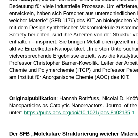
Bedeutung für viele industrielle Prozesse. Um effizie
entwickeln, haben sich Forscher aus unterschiedlichen 
weicher Materie“ (SFB 1176) des KIT an biologischen Vo
mit dem Design synthetischer Makromoleküle zusammen
Society berichten, sind ihre Arbeiten von der Struktur v
enthalten – inspiriert: Sie bringen Metallionen gezielt 
aktive Einzelketten-Nanopartikel. „In ersten Untersuch
vielversprechende Ergebnisse erzielt, was die katalytis
Professor Christopher Barner-Kowollik, Leiter der Arbe
Chemie und Polymerchemie (ITCP) und Professor Peter R
am Institut für Anorganische Chemie (AOC) des KIT.
Originalpublikation
: Hannah Rothfuss, Nicolai D. Knöf
Nanoparticles as Catalytic Nanoreactors. Journal of th
unter:
https://pubs.acs.org/doi/10.1021/jacs.8b02135
.
Der SFB „Molekulare Strukturierung weicher Materi