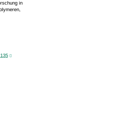
orschung in
olymeren,
2135