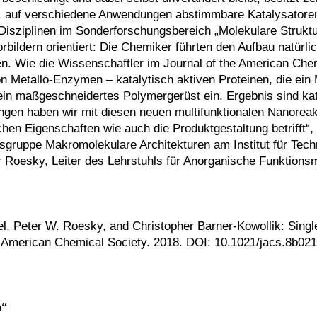
nte, auf verschiedene Anwendungen abstimmbare Katalysatore
Disziplinen im Sonderforschungsbereich „Molekulare Struktu
rbildern orientiert: Die Chemiker führten den Aufbau natürl
. Wie die Wissenschaftler im Journal of the American Che
on Metallo-Enzymen – katalytisch aktiven Proteinen, die ein 
in ein maßgeschneidertes Polymergerüst ein. Ergebnis sind ka
ungen haben wir mit diesen neuen multifunktionalen Nanorea
chen Eigenschaften wie auch die Produktgestaltung betrifft“,
itsgruppe Makromolekulare Architekturen am Institut für Tec
oesky, Leiter des Lehrstuhls für Anorganische Funktionsm
el, Peter W. Roesky, and Christopher Barner-Kowollik: Sing
e American Chemical Society. 2018. DOI: 10.1021/jacs.8b021
e“