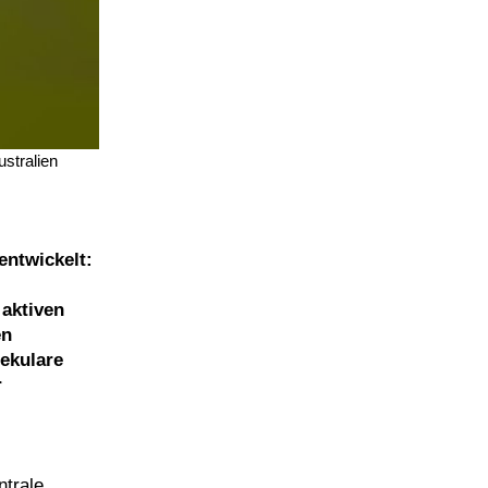
stralien
entwickelt:
 aktiven
en
ekulare
r
ntrale