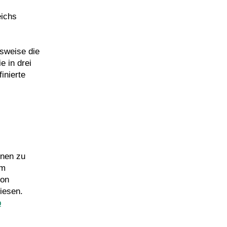
eichs
lsweise die
e in drei
inierte
onen zu
em
von
iesen.
p