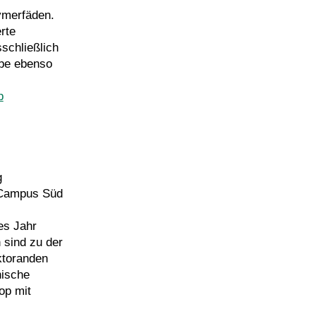
ymerfäden.
rte
schließlich
be ebenso
p
g
T Campus Süd
es Jahr
 sind zu der
ktoranden
nische
op mit