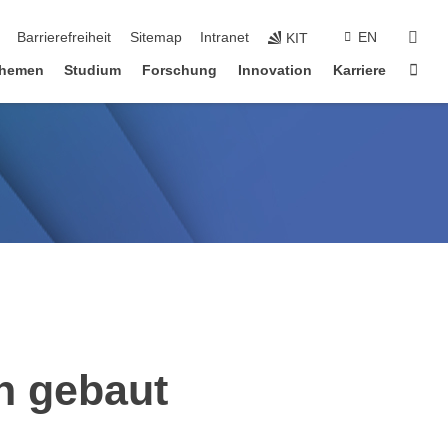
suc
Barrierefreiheit
Sitemap
Intranet
EN
KIT
Star
hemen
Studium
Forschung
Innovation
Karriere
n gebaut