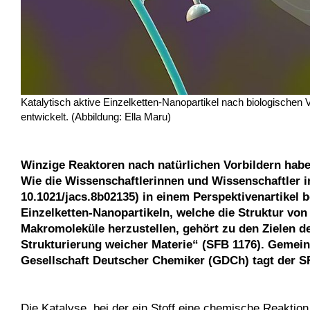
Katalytisch aktive Einzelketten-Nanopartikel nach biologischen
entwickelt. (Abbildung: Ella Maru)
Winzige Reaktoren nach natürlichen Vorbildern haben
Wie die Wissenschaftlerinnen und Wissenschaftler i
10.1021/jacs.8b02135) in einem Perspektivenartikel b
Einzelketten-Nanopartikeln, welche die Struktur v
Makromoleküle herzustellen, gehört zu den Zielen 
Strukturierung weicher Materie“ (SFB 1176). Geme
Gesellschaft Deutscher Chemiker (GDCh) tagt der S
Die Katalyse, bei der ein Stoff eine chemische Reaktion 