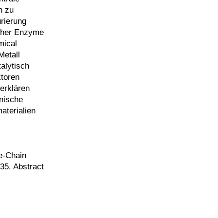
n zu
rierung
icher Enzyme
mical
Metall
talytisch
ktoren
 erklären
hnische
aterialien
le-Chain
35. Abstract