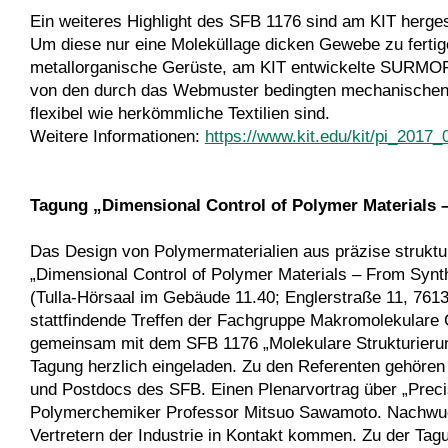
Ein weiteres Highlight des SFB 1176 sind am KIT herge
Um diese nur eine Moleküllage dicken Gewebe zu fertige
metallorganische Gerüste, am KIT entwickelte SURMOF
von den durch das Webmuster bedingten mechanischen
flexibel wie herkömmliche Textilien sind.
Weitere Informationen:
https://www.kit.edu/kit/pi_2017
Tagung „Dimensional Control of Polymer Materials 
Das Design von Polymermaterialien aus präzise strukt
„Dimensional Control of Polymer Materials – From Syn
(Tulla-Hörsaal im Gebäude 11.40; Englerstraße 11, 7613
stattfindende Treffen der Fachgruppe Makromolekulare
gemeinsam mit dem SFB 1176 „Molekulare Strukturierung
Tagung herzlich eingeladen. Zu den Referenten gehören
und Postdocs des SFB. Einen Plenarvortrag über „Preci
Polymerchemiker Professor Mitsuo Sawamoto. Nachwuc
Vertretern der Industrie in Kontakt kommen. Zu der Tag