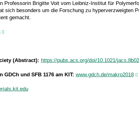
Professorin Brigitte Voit vom Leibniz-Institut für Polymerf
at sich besonders um die Forschung zu hyperverzweigten P
ient gemacht.
8
ciety (Abstract):
https://pubs.acs.org/doi/10.1021/jacs.8b0
on GDCh und SFB 1176 am KIT:
www.gdch.de/makro2018
rials.kit.edu