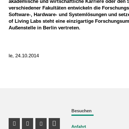
akademische und wirtschaftliche Karriere oder den S
verschiedener Fakultäten entwickeln die Forschungs
Software-, Hardware- und Systemlösungen und setz
of Living Labs steht eine einzigartige Forschungsu
Außenstelle in Berlin vertreten.
le, 24.10.2014
Besuchen
Anfahrt
Instagram Profil
Facebook Profil
Youtube Profil
Profil Mastodon