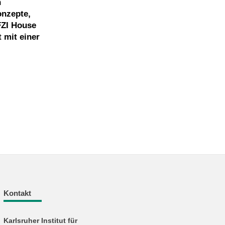
n
onzepte,
FZI House
 mit einer
Kontakt
Karlsruher Institut für