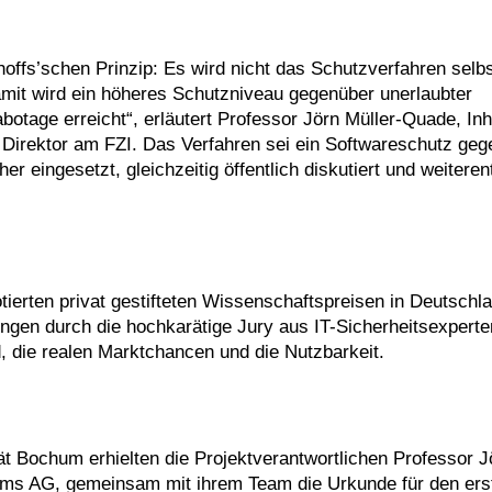
offs’schen Prinzip: Es wird nicht das Schutzverfahren selb
amit wird ein höheres Schutzniveau gegenüber unerlaubter
abotage erreicht“, erläutert Professor Jörn Müller-Quade, In
 Direktor am FZI. Das Verfahren sei ein Softwareschutz geg
er eingesetzt, gleichzeitig öffentlich diskutiert und weiteren
tierten privat gestifteten Wissenschaftspreisen in Deutschl
ngen durch die hochkarätige Jury aus IT-Sicherheitsexpert
, die realen Marktchancen und die Nutzbarkeit.
ät Bochum erhielten die Projektverantwortlichen Professor J
ms AG, gemeinsam mit ihrem Team die Urkunde für den ers