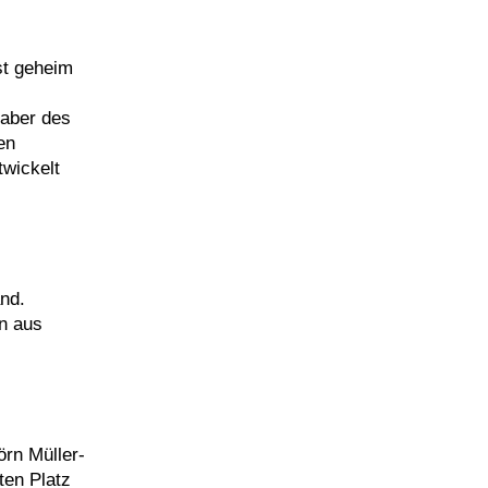
st geheim
haber des
en
twickelt
and.
en aus
örn Müller-
ten Platz