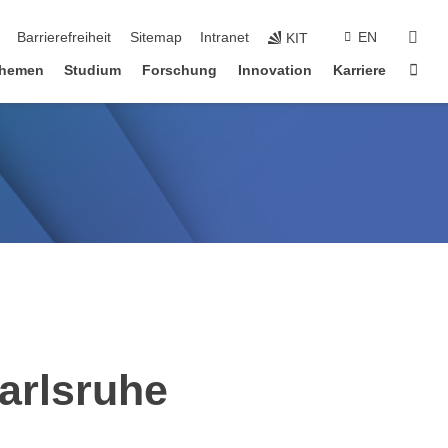
suc
Barrierefreiheit
Sitemap
Intranet
EN
KIT
Star
hemen
Studium
Forschung
Innovation
Karriere
arlsruhe