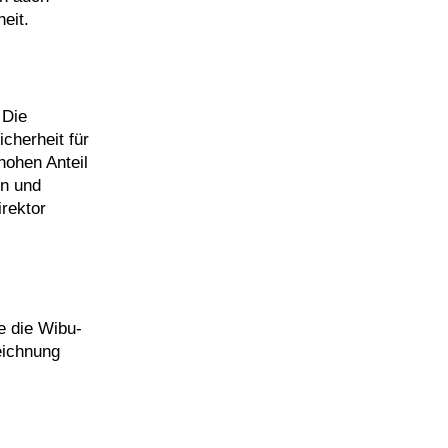
eit.
 Die
cherheit für
hohen Anteil
n und
rektor
e die Wibu-
eichnung