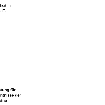
heit in
 IT-
htung für
ntnisse der
eine