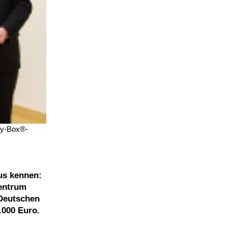
rry-Box®-
us kennen:
zentrum
 Deutschen
.000 Euro.