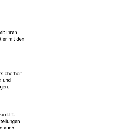
it ihren
ler mit den
sicherheit
k und
gen.
ard-IT-
tellungen
en auch