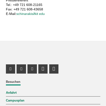
Pressereferent
Tel.: +49 721 608-21165
Fax: +49 721 608-43658
E-Mail:
schinarakis
∂
kit edu
Instagram Profil
Facebook Profil
Youtube Profil
Profil Mastodon
LinkedIn Profil
Besuchen
Anfahrt
Campusplan