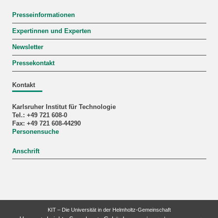
Presseinformationen
Expertinnen und Experten
Newsletter
Pressekontakt
Kontakt
Karlsruher Institut für Technologie
Tel.: +49 721 608-0
Fax: +49 721 608-44290
Personensuche
Anschrift
KIT – Die Universität in der Helmholtz-Gemeinschaft
letzte Änderung: 22.07.2026