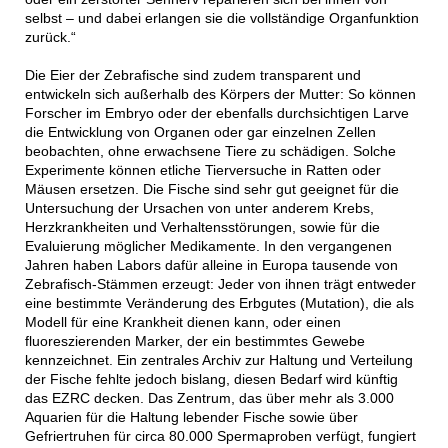
selbst – und dabei erlangen sie die vollständige Organfunktion
zurück.“
Die Eier der Zebrafische sind zudem transparent und
entwickeln sich außerhalb des Körpers der Mutter: So können
Forscher im Embryo oder der ebenfalls durchsichtigen Larve
die Entwicklung von Organen oder gar einzelnen Zellen
beobachten, ohne erwachsene Tiere zu schädigen. Solche
Experimente können etliche Tierversuche in Ratten oder
Mäusen ersetzen. Die Fische sind sehr gut geeignet für die
Untersuchung der Ursachen von unter anderem Krebs,
Herzkrankheiten und Verhaltensstörungen, sowie für die
Evaluierung möglicher Medikamente. In den vergangenen
Jahren haben Labors dafür alleine in Europa tausende von
Zebrafisch-Stämmen erzeugt: Jeder von ihnen trägt entweder
eine bestimmte Veränderung des Erbgutes (Mutation), die als
Modell für eine Krankheit dienen kann, oder einen
fluoreszierenden Marker, der ein bestimmtes Gewebe
kennzeichnet. Ein zentrales Archiv zur Haltung und Verteilung
der Fische fehlte jedoch bislang, diesen Bedarf wird künftig
das EZRC decken. Das Zentrum, das über mehr als 3.000
Aquarien für die Haltung lebender Fische sowie über
Gefriertruhen für circa 80.000 Spermaproben verfügt, fungiert