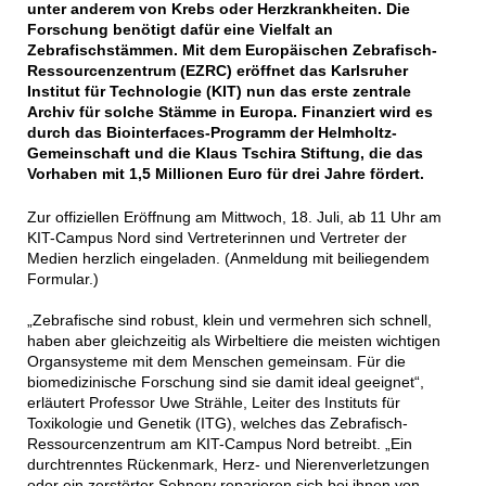
unter anderem von Krebs oder Herzkrankheiten. Die
Forschung benötigt dafür eine Vielfalt an
Zebrafischstämmen. Mit dem Europäischen Zebrafisch-
Ressourcenzentrum (EZRC) eröffnet das Karlsruher
Institut für Technologie (KIT) nun das erste zentrale
Archiv für solche Stämme in Europa. Finanziert wird es
durch das Biointerfaces-Programm der Helmholtz-
Gemeinschaft und die Klaus Tschira Stiftung, die das
Vorhaben mit 1,5 Millionen Euro für drei Jahre fördert.
Zur offiziellen Eröffnung am Mittwoch, 18. Juli, ab 11 Uhr am
KIT-Campus Nord sind Vertreterinnen und Vertreter der
Medien herzlich eingeladen. (Anmeldung mit beiliegendem
Formular.)
„Zebrafische sind robust, klein und vermehren sich schnell,
haben aber gleichzeitig als Wirbeltiere die meisten wichtigen
Organsysteme mit dem Menschen gemeinsam. Für die
biomedizinische Forschung sind sie damit ideal geeignet“,
erläutert Professor Uwe Strähle, Leiter des Instituts für
Toxikologie und Genetik (ITG), welches das Zebrafisch-
Ressourcenzentrum am KIT-Campus Nord betreibt. „Ein
durchtrenntes Rückenmark, Herz- und Nierenverletzungen
oder ein zerstörter Sehnerv reparieren sich bei ihnen von