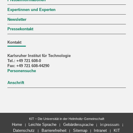
Expertinnen und Experten
Newsletter
Pressekontakt
Kontakt
Karlsruher Institut für Technologie
Tel.: +49 721 608-0
Fax: +49 721 608-44290
Personensuche
Anschrift
KIT – Die Universität in der Helmholtz-Gemeinschaft
letzte Änderung: 22.07.2026
Home
Leichte Sprache
Gebärdensprache
Impressum
Datenschutz
Barrierefreiheit
Sitemap
Intranet
KIT