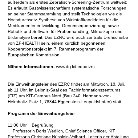
außerdem als erstes Zebrafisch-Screening-Zentrum weltweit:
Es erlaubt Gastwissenschaftlern systematische Forschungen
an seiner Stammsammlung und stellt Technologien wie die
Hochdurchsatz-Synthese von Wirkstoffkandidaten für die
Medikamentenentwicklung, Genomsequenzierung, sowie
Robotik und Software für Probenhandling, Mikroskopie und
Bildanalyse bereit. Das EZRC wird auch zentrale Drehscheibe
von ZF-HEALTH sein, einem kürzlich begonnenen
Kooperationsprojekt im 7. Rahmenprogramm der
Europäischen Kommission.
Nähere Informationen:
www.itg.kit.edu/ezrc
Die Einweihungsfeier des EZRC findet am Mittwoch, 18. Juli,
ab 11 Uhr, im Leibniz-Saal des Fachinformationszentrums
(FIZ) am KIT-Campus Nord (Bau 240, Hermann-von-
Helmholtz-Platz 1, 76344 Eggenstein-Leopoldshafen) statt.
Programm der Einweihungsfeier
11:00 Uhr Begrüßung
Professorin Doris Wedlich, Chief Science Officer, KIT
Professorin Christiane Nüsslein-Volhard, Leiterin der Abteilung