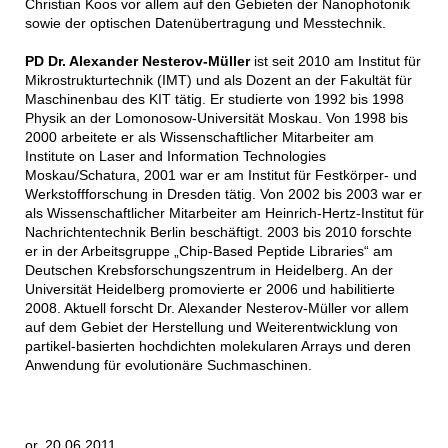
Christian Koos vor allem auf den Gebieten der Nanophotonik
sowie der optischen Datenübertragung und Messtechnik.
PD Dr. Alexander Nesterov-Müller
ist seit 2010 am Institut für
Mikrostrukturtechnik (IMT) und als Dozent an der Fakultät für
Maschinenbau des KIT tätig. Er studierte von 1992 bis 1998
Physik an der Lomonosow-Universität Moskau. Von 1998 bis
2000 arbeitete er als Wissenschaftlicher Mitarbeiter am
Institute on Laser and Information Technologies
Moskau/Schatura, 2001 war er am Institut für Festkörper- und
Werkstoffforschung in Dresden tätig. Von 2002 bis 2003 war er
als Wissenschaftlicher Mitarbeiter am Heinrich-Hertz-Institut für
Nachrichtentechnik Berlin beschäftigt. 2003 bis 2010 forschte
er in der Arbeitsgruppe „Chip-Based Peptide Libraries“ am
Deutschen Krebsforschungszentrum in Heidelberg. An der
Universität Heidelberg promovierte er 2006 und habilitierte
2008. Aktuell forscht Dr. Alexander Nesterov-Müller vor allem
auf dem Gebiet der Herstellung und Weiterentwicklung von
partikel-basierten hochdichten molekularen Arrays und deren
Anwendung für evolutionäre Suchmaschinen.
or, 20.06.2011