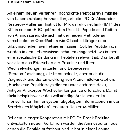
auf kleinstem Raum.
An einem neuen Verfahren, hochdichte Peptidarrays mithilfe
von Laserstrahlung herzustellen, arbeitet PD Dr. Alexander
Nesterov-Müller am Institut für Mikrostrukturtechnik (IMT) des
KIT in seinem ERC-geförderten Projekt. Peptide sind Ketten
von Aminosäuren, die sich mit der neuen Methode auf
verschiedenen Oberflächen wie Glasobjektträger oder
Siliziumscheiben synthetisieren lassen. Solche Peptidarrays
werden in den Lebenswissenschaften eingesetzt, wo immer
eine spezifische Bindung mit Peptiden relevant ist. Das betrifft
vor allem das Erforschen der Proteine und ihrer
Wechselwirkungen in Zellen und Lebewesen
(Proteomforschung), die Immunologie, aber auch die
Diagnostik und die Entwicklung von Arzneimittelwirkstoffen.
„Hochdichte Peptidarrays dienen unter anderem dazu,
Antigen-Antikörper-Wechselwirkungen zu erforschen. Damit
rückt beispielsweise das vollständige Auslesen der im
menschlichen Immunsystem abgelegten Informationen in den
Bereich des Möglichen“, erläutert Nesterov-Müller.
Bei dem in enger Kooperation mit PD Dr. Frank Breitling
entwickelten neuen Verfahren werden die Aminosäuren, aus
denen die Peptide aufgebaut sind, nicht in einer Lösung,