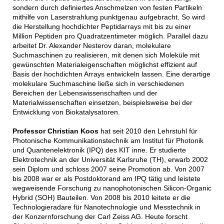
sondern durch definiertes Anschmelzen von festen Partikeln
mithilfe von Laserstrahlung punktgenau aufgebracht. So wird
die Herstellung hochdichter Peptidarrays mit bis zu einer
Million Peptiden pro Quadratzentimeter möglich. Parallel dazu
arbeitet Dr. Alexander Nesterov daran, molekulare
Suchmaschinen zu realisieren, mit denen sich Moleküle mit
gewünschten Materialeigenschaften möglichst effizient auf
Basis der hochdichten Arrays entwickeln lassen. Eine derartige
molekulare Suchmaschine ließe sich in verschiedenen
Bereichen der Lebenswissenschaften und der
Materialwissenschaften einsetzen, beispielsweise bei der
Entwicklung von Biokatalysatoren.
Professor Christian Koos
hat seit 2010 den Lehrstuhl für
Photonische Kommunikationstechnik am Institut für Photonik
und Quantenelektronik (IPQ) des KIT inne. Er studierte
Elektrotechnik an der Universität Karlsruhe (TH), erwarb 2002
sein Diplom und schloss 2007 seine Promotion ab. Von 2007
bis 2008 war er als Postdoktorand am IPQ tätig und leistete
wegweisende Forschung zu nanophotonischen Silicon-Organic
Hybrid (SOH) Bauteilen. Von 2008 bis 2010 leitete er die
Technologieradare für Nanotechnologie und Messtechnik in
der Konzernforschung der Carl Zeiss AG. Heute forscht