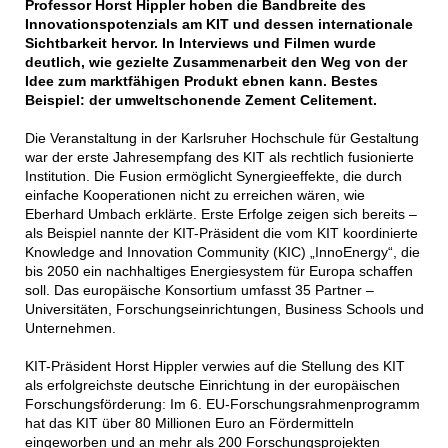
Professor Horst Hippler hoben die Bandbreite des
Innovationspotenzials am KIT und dessen internationale
Sichtbarkeit hervor. In Interviews und Filmen wurde
deutlich, wie gezielte Zusammenarbeit den Weg von der
Idee zum marktfähigen Produkt ebnen kann. Bestes
Beispiel: der umweltschonende Zement Celitement.
Die Veranstaltung in der Karlsruher Hochschule für Gestaltung
war der erste Jahresempfang des KIT als rechtlich fusionierte
Institution. Die Fusion ermöglicht Synergieeffekte, die durch
einfache Kooperationen nicht zu erreichen wären, wie
Eberhard Umbach erklärte. Erste Erfolge zeigen sich bereits –
als Beispiel nannte der KIT-Präsident die vom KIT koordinierte
Knowledge and Innovation Community (KIC) „InnoEnergy“, die
bis 2050 ein nachhaltiges Energiesystem für Europa schaffen
soll. Das europäische Konsortium umfasst 35 Partner –
Universitäten, Forschungseinrichtungen, Business Schools und
Unternehmen.
KIT-Präsident Horst Hippler verwies auf die Stellung des KIT
als erfolgreichste deutsche Einrichtung in der europäischen
Forschungsförderung: Im 6. EU-Forschungsrahmenprogramm
hat das KIT über 80 Millionen Euro an Fördermitteln
eingeworben und an mehr als 200 Forschungsprojekten