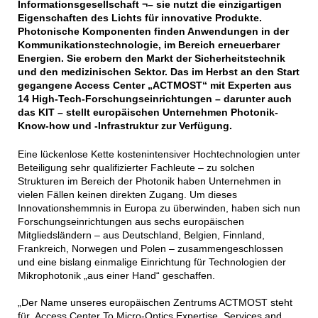
Informationsgesellschaft ¬– sie nutzt die einzigartigen
Eigenschaften des Lichts für innovative Produkte.
Photonische Komponenten finden Anwendungen in der
Kommunikationstechnologie, im Bereich erneuerbarer
Energien. Sie erobern den Markt der Sicherheitstechnik
und den medizinischen Sektor. Das im Herbst an den Start
gegangene Access Center „ACTMOST“ mit Experten aus
14 High-Tech-Forschungseinrichtungen – darunter auch
das KIT – stellt europäischen Unternehmen Photonik-
Know-how und -Infrastruktur zur Verfügung.
Eine lückenlose Kette kostenintensiver Hochtechnologien unter
Beteiligung sehr qualifizierter Fachleute – zu solchen
Strukturen im Bereich der Photonik haben Unternehmen in
vielen Fällen keinen direkten Zugang. Um dieses
Innovationshemmnis in Europa zu überwinden, haben sich nun
Forschungseinrichtungen aus sechs europäischen
Mitgliedsländern – aus Deutschland, Belgien, Finnland,
Frankreich, Norwegen und Polen – zusammengeschlossen
und eine bislang einmalige Einrichtung für Technologien der
Mikrophotonik „aus einer Hand“ geschaffen.
„Der Name unseres europäischen Zentrums ACTMOST steht
für ‚Access Center To Micro-Optics Expertise, Services and