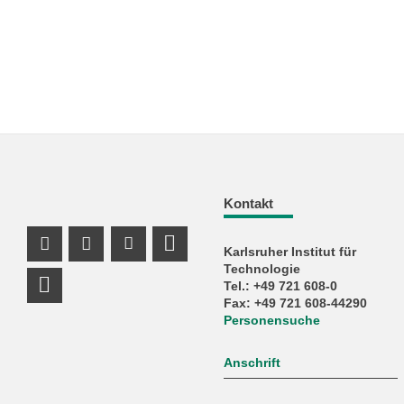
Kontakt
Karlsruher Institut für
Instagram Profil
Facebook Profil
Youtube Profil
Profil Mastodon
Technologie
Tel.: +49 721 608-0
LinkedIn Profil
Fax: +49 721 608-44290
Personensuche
Anschrift