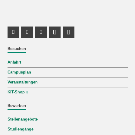
Instagram Profil
Facebook Profil
Youtube Profil
Profil Mastodon
LinkedIn Profil
Besuchen
Anfahrt
Campusplan
Veranstaltungen
KIT-Shop
Bewerben
Stellenangebote
Studiengänge