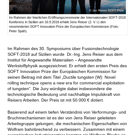
Jan Reiser SOFT Prize
Im Rahmen der feierlichen Eröffnungszeremonie der Internationalen SOFT-2018
Konferenz in Sizilien am 16.9.2018 erhielt Jens Reiser (2. V. l.) den
renommierten SOFT Innovation Prize der Europäischen Kommission (Foto:
Peter Späh).
Im Rahmen des 30. Symposiums über Fusionstechnologie
SOFT-2018 auf Sizilien wurde Dr.-Ing. Jens Reiser aus dem
Institut für Angewandte Materialien – Angewandte
Werkstoffphysik ausgezeichnet. Er erhielt den ersten Preis des
SOFT Innovation Prize der Europäischen Kommission für
seinen Beitrag mit dem Titel „Ductile tungsten (W): Novel
rolling technique opens a new era for commercial exploitation
of tungsten“. Die Jury würdigte dabei insbesondere die
technologische Bedeutung und nachhaltige Impulskraft von
Reisers Arbeiten. Der Preis ist mit 50.000 € dotiert.
Basierend auf einem tiefen Verständnis von Verformungs- und
Bruchmechanismen ist es der von Jens Reiser geleiteten
Arbeitsgruppe gelungen, die mechanischen Eigenschaften von
Wolfram bahnbrechend zu verbessern. Zusammen mit einem
europäischen Industriepartner konnten sie Wolfram-Bleche so