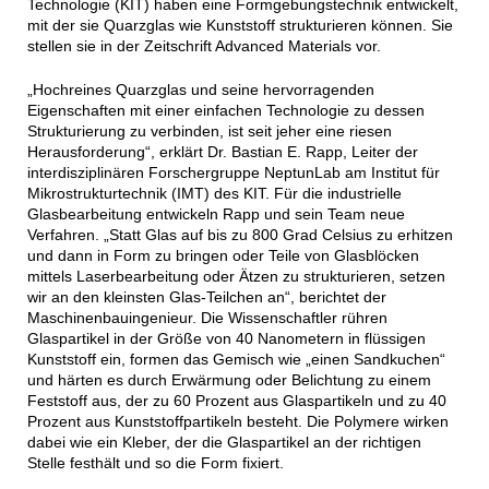
Technologie (KIT) haben eine Formgebungstechnik entwickelt,
mit der sie Quarzglas wie Kunststoff strukturieren können. Sie
stellen sie in der Zeitschrift Advanced Materials vor.
„Hochreines Quarzglas und seine hervorragenden
Eigenschaften mit einer einfachen Technologie zu dessen
Strukturierung zu verbinden, ist seit jeher eine riesen
Herausforderung“, erklärt Dr. Bastian E. Rapp, Leiter der
interdisziplinären Forschergruppe NeptunLab am Institut für
Mikrostrukturtechnik (IMT) des KIT. Für die industrielle
Glasbearbeitung entwickeln Rapp und sein Team neue
Verfahren. „Statt Glas auf bis zu 800 Grad Celsius zu erhitzen
und dann in Form zu bringen oder Teile von Glasblöcken
mittels Laserbearbeitung oder Ätzen zu strukturieren, setzen
wir an den kleinsten Glas-Teilchen an“, berichtet der
Maschinenbauingenieur. Die Wissenschaftler rühren
Glaspartikel in der Größe von 40 Nanometern in flüssigen
Kunststoff ein, formen das Gemisch wie „einen Sandkuchen“
und härten es durch Erwärmung oder Belichtung zu einem
Feststoff aus, der zu 60 Prozent aus Glaspartikeln und zu 40
Prozent aus Kunststoffpartikeln besteht. Die Polymere wirken
dabei wie ein Kleber, der die Glaspartikel an der richtigen
Stelle festhält und so die Form fixiert.