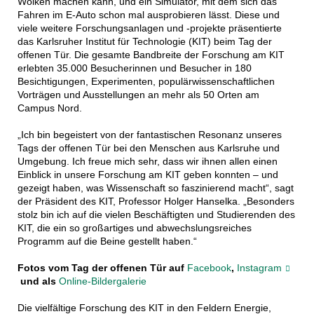
Wolken machen kann, und ein Simulator, mit dem sich das
Fahren im E-Auto schon mal ausprobieren lässt. Diese und
viele weitere Forschungsanlagen und -projekte präsentierte
das Karlsruher Institut für Technologie (KIT) beim Tag der
offenen Tür. Die gesamte Bandbreite der Forschung am KIT
erlebten 35.000 Besucherinnen und Besucher in 180
Besichtigungen, Experimenten, populärwissenschaftlichen
Vorträgen und Ausstellungen an mehr als 50 Orten am
Campus Nord.
„Ich bin begeistert von der fantastischen Resonanz unseres
Tags der offenen Tür bei den Menschen aus Karlsruhe und
Umgebung. Ich freue mich sehr, dass wir ihnen allen einen
Einblick in unsere Forschung am KIT geben konnten – und
gezeigt haben, was Wissenschaft so faszinierend macht“, sagt
der Präsident des KIT, Professor Holger Hanselka. „Besonders
stolz bin ich auf die vielen Beschäftigten und Studierenden des
KIT, die ein so großartiges und abwechslungsreiches
Programm auf die Beine gestellt haben.“
Fotos vom Tag der offenen Tür auf
Facebook
,
Instagram
und als
Online-Bildergalerie
Die vielfältige Forschung des KIT in den Feldern Energie,