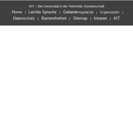
KIT – Die Universität in der Helmholtz-Gemeinschaft
letzte Änderung: 06.05.2026
Home
Leichte Sprache
Gebärdensprache
Impressum
Datenschutz
Barrierefreiheit
Sitemap
Intranet
KIT