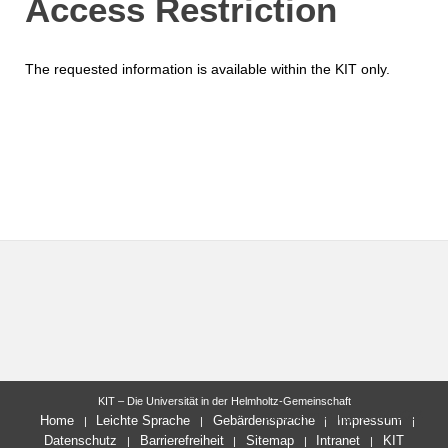
Access Restriction
The requested information is available within the KIT only.
KIT – Die Universität in der Helmholtz-Gemeinschaft
letzte Änderung: 04.04.2024
Home
Leichte Sprache
Gebärdensprache
Impressum
Datenschutz
Barrierefreiheit
Sitemap
Intranet
KIT