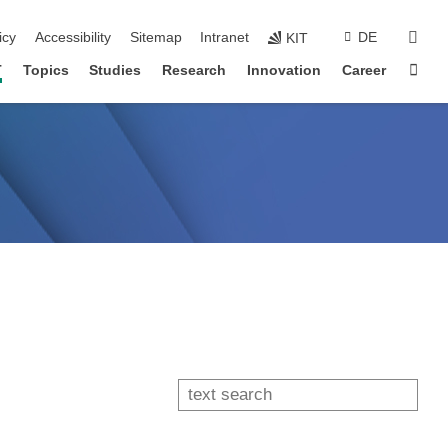
sear
icy
Accessibility
Sitemap
Intranet
DE
KIT
Sta
T
Topics
Studies
Research
Innovation
Career