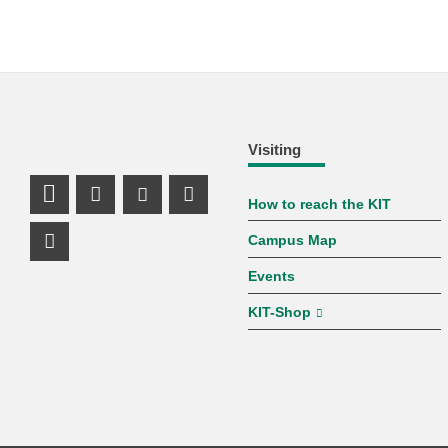
Visiting
How to reach the KIT
LinkedIn Profile
Mastodon Profile
Youtube Profile
Instagram Profile
Campus Map
Facebook Profile
Events
KIT-Shop