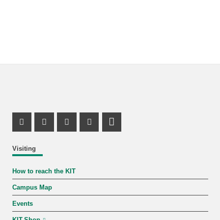
Instagram Profile
Facebook Profile
Youtube Profile
Mastodon Profile
LinkedIn Profile
Visiting
How to reach the KIT
Campus Map
Events
KIT-Shop