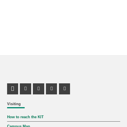
LinkedIn Profile
Mastodon Profile
Youtube Profile
Instagram Profile
Facebook Profile
Visiting
How to reach the KIT
Campus Map