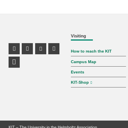
Visiting
How to reach the KIT
Instagram Profile
Facebook Profile
Youtube Profile
Mastodon Profile
Campus Map
LinkedIn Profile
Events
KIT-Shop
KIT – The University in the Helmholtz Association