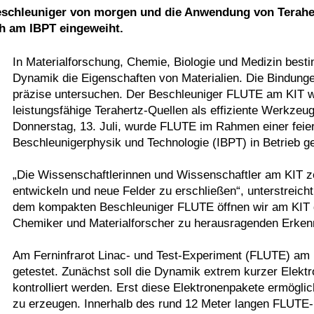
Beschleuniger von morgen und die Anwendung von Teraher
ch am IBPT eingeweiht.
In Materialforschung, Chemie, Biologie und Medizin be
Dynamik die Eigenschaften von Materialien. Die Bindunge
präzise untersuchen. Der Beschleuniger FLUTE am KIT w
leistungsfähige Terahertz-Quellen als effiziente Werkz
Donnerstag, 13. Juli, wurde FLUTE im Rahmen einer feier
Beschleunigerphysik und Technologie (IBPT) in Betrieb
„Die Wissenschaftlerinnen und Wissenschaftler am KIT ze
entwickeln und neue Felder zu erschließen“, unterstreich
dem kompakten Beschleuniger FLUTE öffnen wir am KIT 
Chemiker und Materialforscher zu herausragenden Erkenn
Am Ferninfrarot Linac- und Test-Experiment (FLUTE) am
getestet. Zunächst soll die Dynamik extrem kurzer Elek
kontrolliert werden. Erst diese Elektronenpakete ermöglic
zu erzeugen. Innerhalb des rund 12 Meter langen FLUTE-