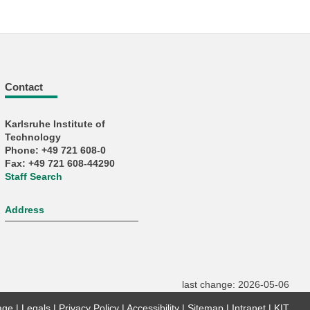
Contact
Karlsruhe Institute of
Technology
Phone: +49 721 608-0
Fax: +49 721 608-44290
Staff Search
Address
last change: 2026-05-06
age
Legals
Privacy Policy
Accessibility
Sitemap
Intranet
KIT