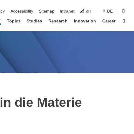
sear
icy
Accessibility
Sitemap
Intranet
DE
KIT
Sta
T
Topics
Studies
Research
Innovation
Career
in die Materie