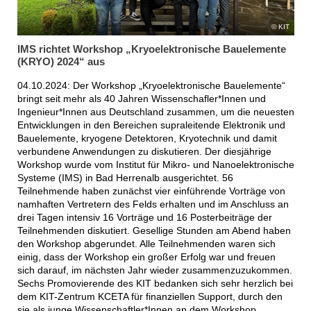
KIT
IMS richtet Workshop „Kryoelektronische Bauelemente
(KRYO) 2024“ aus
04.10.2024: Der Workshop „Kryoelektronische Bauelemente“
bringt seit mehr als 40 Jahren Wissenschafler*Innen und
Ingenieur*Innen aus Deutschland zusammen, um die neuesten
Entwicklungen in den Bereichen supraleitende Elektronik und
Bauelemente, kryogene Detektoren, Kryotechnik und damit
verbundene Anwendungen zu diskutieren. Der diesjährige
Workshop wurde vom Institut für Mikro- und Nanoelektronische
Systeme (IMS) in Bad Herrenalb ausgerichtet. 56
Teilnehmende haben zunächst vier einführende Vorträge von
namhaften Vertretern des Felds erhalten und im Anschluss an
drei Tagen intensiv 16 Vorträge und 16 Posterbeiträge der
Teilnehmenden diskutiert. Gesellige Stunden am Abend haben
den Workshop abgerundet. Alle Teilnehmenden waren sich
einig, dass der Workshop ein großer Erfolg war und freuen
sich darauf, im nächsten Jahr wieder zusammenzuzukommen.
Sechs Promovierende des KIT bedanken sich sehr herzlich bei
dem KIT-Zentrum KCETA für finanziellen Support, durch den
sie als junge Wissenschaftler*Innen an dem Workshop