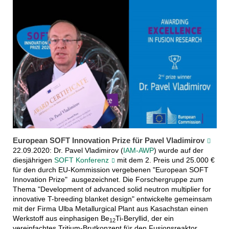
European SOFT Innovation Prize für Pavel Vladimirov
22.09.2020: Dr. Pavel Vladimirov (
IAM-AWP
) wurde auf der
diesjährigen
SOFT Konferenz
mit dem 2. Preis und 25.000 €
für den durch EU-Kommission vergebenen "European SOFT
Innovation Prize" ausgezeichnet. Die Forschergruppe zum
Thema "Development of advanced solid neutron multiplier for
innovative T-breeding blanket design" entwickelte gemeinsam
mit der Firma Ulba Metallurgical Plant aus Kasachstan einen
Werkstoff aus einphasigen Be
Ti-Beryllid, der ein
12
vereinfachtes Tritium-Brutkonzept für den Fusionsreaktor