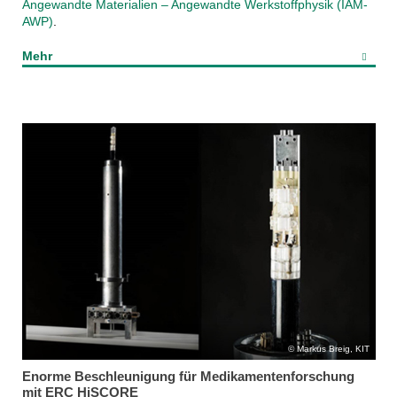
Angewandte Materialien – Angewandte Werkstoffphysik (IAM-
AWP)
.
Mehr
Markus Breig, KIT
Enorme Beschleunigung für Medikamentenforschung
mit ERC HiSCORE