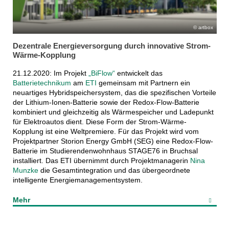
artbox
Dezentrale Energieversorgung durch innovative Strom-
Wärme-Kopplung
21.12.2020: Im Projekt
„BiFlow“
entwickelt das
Batterietechnikum
am
ETI
gemeinsam mit Partnern ein
neuartiges Hybridspeichersystem, das die spezifischen Vorteile
der Lithium-Ionen-Batterie sowie der Redox-Flow-Batterie
kombiniert und gleichzeitig als Wärmespeicher und Ladepunkt
für Elektroautos dient. Diese Form der Strom-Wärme-
Kopplung ist eine Weltpremiere. Für das Projekt wird vom
Projektpartner Storion Energy GmbH (SEG) eine Redox-Flow-
Batterie im Studierendenwohnhaus STAGE76 in Bruchsal
installiert. Das ETI übernimmt durch Projektmanagerin
Nina
Munzke
die Gesamtintegration und das übergeordnete
intelligente Energiemanagementsystem.
Mehr