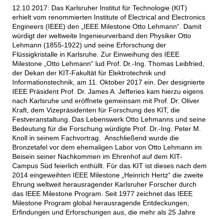
12.10.2017: Das Karlsruher Institut für Technologie (KIT)
erhielt vom renommierten Institute of Electrical and Electronics
Engineers (IEEE) den „IEEE Milestone Otto Lehmann“. Damit
würdigt der weltweite Ingenieurverband den Physiker Otto
Lehmann (1855-1922) und seine Erforschung der
Flüssigkristalle in Karlsruhe. Zur Einweihung des IEEE
Milestone „Otto Lehmann“ lud Prof. Dr.-Ing. Thomas Leibfried,
der Dekan der KIT-Fakultät für Elektrotechnik und
Informationstechnik, am 11. Oktober 2017 ein. Der designierte
IEEE Präsident Prof. Dr. James A. Jefferies kam hierzu eigens
nach Karlsruhe und eröffnete gemeinsam mit Prof. Dr. Oliver
Kraft, dem Vizepräsidenten für Forschung des KIT, die
Festveranstaltung. Das Lebenswerk Otto Lehmanns und seine
Bedeutung für die Forschung würdigte Prof. Dr.-Ing. Peter M.
Knoll in seinem Fachvortrag. Anschließend wurde die
Bronzetafel vor dem ehemaligen Labor von Otto Lehmann im
Beisein seiner Nachkommen im Ehrenhof auf dem KIT-
Campus Süd feierlich enthüllt. Für das KIT ist dieses nach dem
2014 eingeweihten IEEE Milestone „Heinrich Hertz“ die zweite
Ehrung weltweit herausragender Karlsruher Forscher durch
das IEEE Milestone Program. Seit 1977 zeichnet das IEEE
Milestone Program global herausragende Entdeckungen,
Erfindungen und Erforschungen aus, die mehr als 25 Jahre