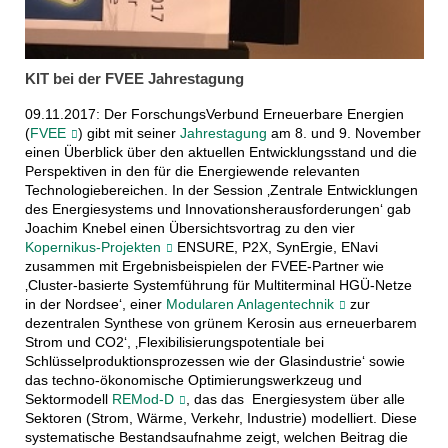
KIT bei der FVEE Jahrestagung
09.11.2017: Der ForschungsVerbund Erneuerbare Energien
(
FVEE
) gibt mit seiner
Jahrestagung
am 8. und 9. November
einen Überblick über den aktuellen Entwicklungsstand und die
Perspektiven in den für die Energiewende relevanten
Technologiebereichen. In der Session ‚Zentrale Entwicklungen
des Energiesystems und Innovationsherausforderungen‘ gab
Joachim Knebel einen Übersichtsvortrag zu den vier
Kopernikus-Projekten
ENSURE, P2X, SynErgie, ENavi
zusammen mit Ergebnisbeispielen der FVEE-Partner wie
‚Cluster-basierte Systemführung für Multiterminal HGÜ-Netze
in der Nordsee‘, einer
Modularen Anlagentechnik
zur
dezentralen Synthese von grünem Kerosin aus erneuerbarem
Strom und CO2‘, ‚Flexibilisierungspotentiale bei
Schlüsselproduktionsprozessen wie der Glasindustrie‘ sowie
das techno-ökonomische Optimierungswerkzeug und
Sektormodell
REMod-D
, das das Energiesystem über alle
Sektoren (Strom, Wärme, Verkehr, Industrie) modelliert. Diese
systematische Bestandsaufnahme zeigt, welchen Beitrag die