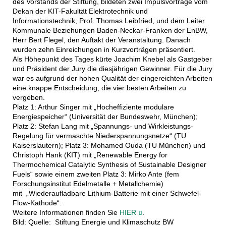
des Vorstands der Stiftung, bildeten zwei Impulsvorträge vom
Dekan der KIT-Fakultät Elektrotechnik und
Informationstechnik, Prof. Thomas Leibfried, und dem Leiter
Kommunale Beziehungen Baden-Neckar-Franken der EnBW,
Herr Bert Flegel, den Auftakt der Veranstaltung. Danach
wurden zehn Einreichungen in Kurzvorträgen präsentiert.
Als Höhepunkt des Tages kürte Joachim Knebel als Gastgeber
und Präsident der Jury die diesjährigen Gewinner. Für die Jury
war es aufgrund der hohen Qualität der eingereichten Arbeiten
eine knappe Entscheidung, die vier besten Arbeiten zu
vergeben.
Platz 1: Arthur Singer mit „Hocheffiziente modulare
Energiespeicher“ (Universität der Bundeswehr, München);
Platz 2: Stefan Lang mit „Spannungs- und Wirkleistungs-
Regelung für vermaschte Niederspannungsnetze“ (TU
Kaiserslautern); Platz 3: Mohamed Ouda (TU München) und
Christoph Hank (KIT) mit „Renewable Energy for
Thermochemical Catalytic Synthesis of Sustainable Designer
Fuels“ sowie einem zweiten Platz 3: Mirko Ante (fem
Forschungsinstitut Edelmetalle + Metallchemie)
mit „Wiederaufladbare Lithium‐Batterie mit einer Schwefel-
Flow-Kathode“.
Weitere Informationen finden Sie
HIER
.
Bild: Quelle: Stiftung Energie und Klimaschutz BW