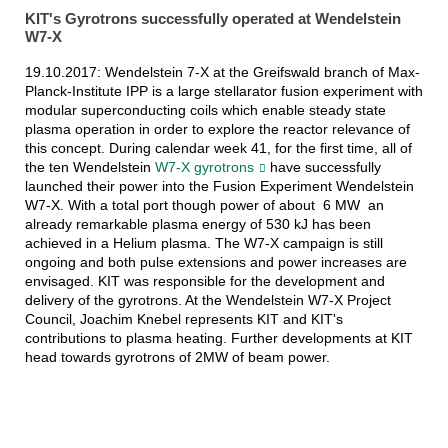
KIT's Gyrotrons successfully operated at Wendelstein
W7-X
19.10.2017: Wendelstein 7-X at the Greifswald branch of Max-
Planck-Institute IPP is a large stellarator fusion experiment with
modular superconducting coils which enable steady state
plasma operation in order to explore the reactor relevance of
this concept. During calendar week 41, for the first time, all of
the ten Wendelstein
W7-X gyrotrons
have successfully
launched their power into the Fusion Experiment Wendelstein
W7-X. With a total port though power of about 6 MW an
already remarkable plasma energy of 530 kJ has been
achieved in a Helium plasma. The W7-X campaign is still
ongoing and both pulse extensions and power increases are
envisaged. KIT was responsible for the development and
delivery of the gyrotrons. At the Wendelstein W7-X Project
Council, Joachim Knebel represents KIT and KIT's
contributions to plasma heating. Further developments at KIT
head towards gyrotrons of 2MW of beam power.