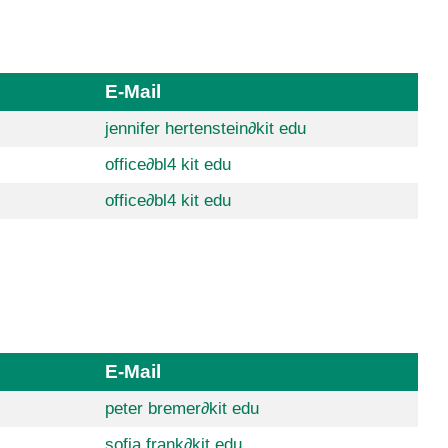
E-Mail
jennifer hertenstein
∂
kit edu
office
∂
bl4 kit edu
office
∂
bl4 kit edu
E-Mail
peter bremer
∂
kit edu
sofia frank
∂
kit edu