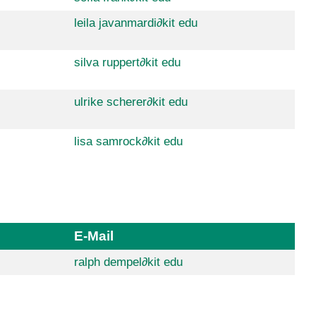
leila javanmardi
∂
kit edu
silva ruppert
∂
kit edu
ulrike scherer
∂
kit edu
lisa samrock
∂
kit edu
E-Mail
ralph dempel
∂
kit edu