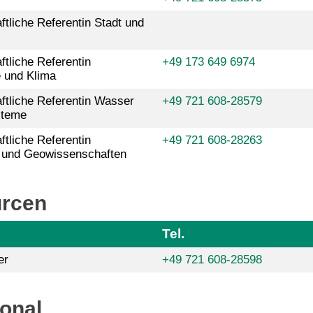
tliche Referentin Stadt und
tliche Referentin
+49 173 649 6974
 und Klima
tliche Referentin Wasser
+49 721 608-28579
steme
tliche Referentin
+49 721 608-28263
 und Geowissenschaften
urcen
Tel.
er
+49 721 608-28598
onal