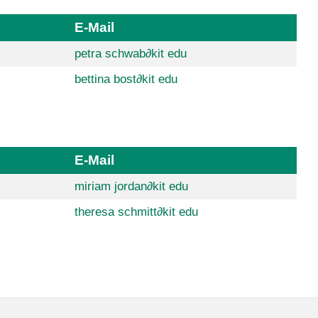
E-Mail
petra schwab
∂
kit edu
bettina bost
∂
kit edu
E-Mail
miriam jordan
∂
kit edu
theresa schmitt
∂
kit edu