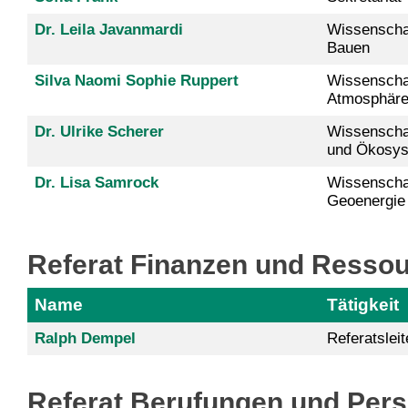
Dr. Leila Javanmardi
Wissenschaf
Bauen
Silva Naomi Sophie Ruppert
Wissenschaf
Atmosphäre
Dr. Ulrike Scherer
Wissenschaf
und Ökosy
Dr. Lisa Samrock
Wissenschaf
Geoenergie
Referat Finanzen und Resso
Name
Tätigkeit
Ralph Dempel
Referatsleit
Referat Berufungen und Pers