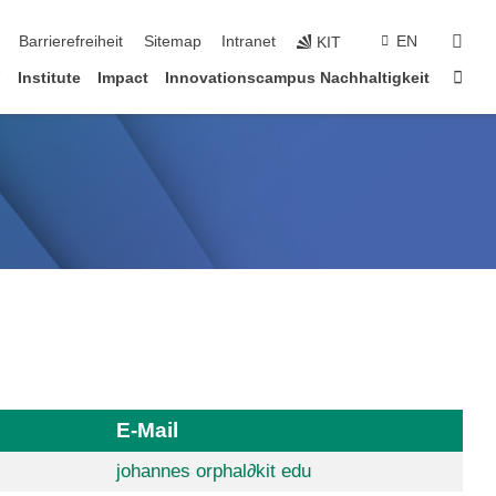
suc
Barrierefreiheit
Sitemap
Intranet
EN
KIT
Star
V
Institute
Impact
Innovationscampus Nachhaltigkeit
E-Mail
johannes orphal
∂
kit edu