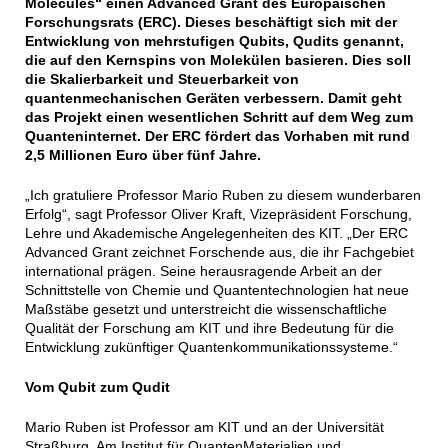
Molecules“ einen Advanced Grant des Europäischen
Forschungsrats (ERC). Dieses beschäftigt sich mit der
Entwicklung von mehrstufigen Qubits, Qudits genannt,
die auf den Kernspins von Molekülen basieren. Dies soll
die Skalierbarkeit und Steuerbarkeit von
quantenmechanischen Geräten verbessern. Damit geht
das Projekt einen wesentlichen Schritt auf dem Weg zum
Quanteninternet. Der ERC fördert das Vorhaben mit rund
2,5 Millionen Euro über fünf Jahre.
„Ich gratuliere Professor Mario Ruben zu diesem wunderbaren
Erfolg“, sagt Professor Oliver Kraft, Vizepräsident Forschung,
Lehre und Akademische Angelegenheiten des KIT. „Der ERC
Advanced Grant zeichnet Forschende aus, die ihr Fachgebiet
international prägen. Seine herausragende Arbeit an der
Schnittstelle von Chemie und Quantentechnologien hat neue
Maßstäbe gesetzt und unterstreicht die wissenschaftliche
Qualität der Forschung am KIT und ihre Bedeutung für die
Entwicklung zukünftiger Quantenkommunikationssysteme.“
Vom Qubit zum Qudit
Mario Ruben ist Professor am KIT und an der Universität
Straßburg. Am Institut für QuantenMaterialien und