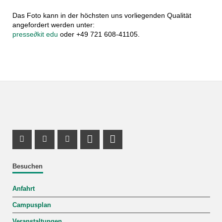
Das Foto kann in der höchsten uns vorliegenden Qualität
angefordert werden unter:
presse
∂
kit edu
oder +49 721 608-41105.
Instagram Profil
Facebook Profil
Youtube Profil
Profil Mastodon
LinkedIn Profil
Besuchen
Anfahrt
Campusplan
Veranstaltungen