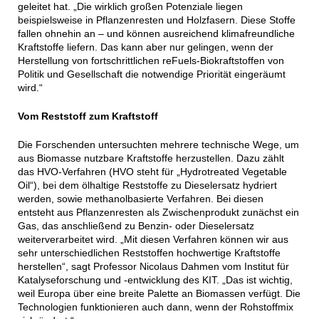
geleitet hat. „Die wirklich großen Potenziale liegen
beispielsweise in Pflanzenresten und Holzfasern. Diese Stoffe
fallen ohnehin an – und können ausreichend klimafreundliche
Kraftstoffe liefern. Das kann aber nur gelingen, wenn der
Herstellung von fortschrittlichen reFuels-Biokraftstoffen von
Politik und Gesellschaft die notwendige Priorität eingeräumt
wird.“
Vom Reststoff zum Kraftstoff
Die Forschenden untersuchten mehrere technische Wege, um
aus Biomasse nutzbare Kraftstoffe herzustellen. Dazu zählt
das HVO-Verfahren (HVO steht für „Hydrotreated Vegetable
Oil“), bei dem ölhaltige Reststoffe zu Dieselersatz hydriert
werden, sowie methanolbasierte Verfahren. Bei diesen
entsteht aus Pflanzenresten als Zwischenprodukt zunächst ein
Gas, das anschließend zu Benzin- oder Dieselersatz
weiterverarbeitet wird. „Mit diesen Verfahren können wir aus
sehr unterschiedlichen Reststoffen hochwertige Kraftstoffe
herstellen“, sagt Professor Nicolaus Dahmen vom Institut für
Katalyseforschung und -entwicklung des KIT. „Das ist wichtig,
weil Europa über eine breite Palette an Biomassen verfügt. Die
Technologien funktionieren auch dann, wenn der Rohstoffmix