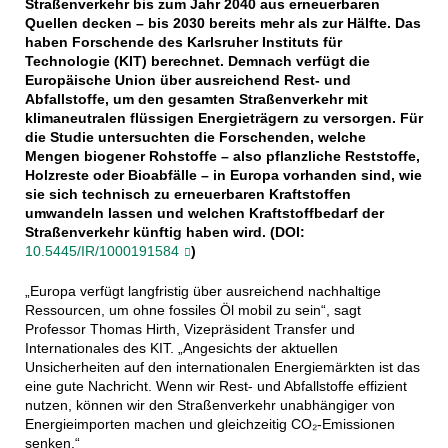
Straßenverkehr bis zum Jahr 2040 aus erneuerbaren
Quellen decken – bis 2030 bereits mehr als zur Hälfte. Das
haben Forschende des Karlsruher Instituts für
Technologie (KIT) berechnet. Demnach verfügt die
Europäische Union über ausreichend Rest- und
Abfallstoffe, um den gesamten Straßenverkehr mit
klimaneutralen flüssigen Energieträgern zu versorgen. Für
die Studie untersuchten die Forschenden, welche
Mengen biogener Rohstoffe – also pflanzliche Reststoffe,
Holzreste oder Bioabfälle – in Europa vorhanden sind, wie
sie sich technisch zu erneuerbaren Kraftstoffen
umwandeln lassen und welchen Kraftstoffbedarf der
Straßenverkehr künftig haben wird. (DOI:
10.5445/IR/1000191584
)
„Europa verfügt langfristig über ausreichend nachhaltige
Ressourcen, um ohne fossiles Öl mobil zu sein“, sagt
Professor Thomas Hirth, Vizepräsident Transfer und
Internationales des KIT. „Angesichts der aktuellen
Unsicherheiten auf den internationalen Energiemärkten ist das
eine gute Nachricht. Wenn wir Rest- und Abfallstoffe effizient
nutzen, können wir den Straßenverkehr unabhängiger von
Energieimporten machen und gleichzeitig CO₂-Emissionen
senken.“