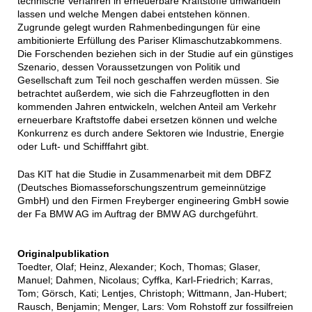
technische Verfahren in erneuerbare Kraftstoffe umwandeln
lassen und welche Mengen dabei entstehen können.
Zugrunde gelegt wurden Rahmenbedingungen für eine
ambitionierte Erfüllung des Pariser Klimaschutzabkommens.
Die Forschenden beziehen sich in der Studie auf ein günstiges
Szenario, dessen Voraussetzungen von Politik und
Gesellschaft zum Teil noch geschaffen werden müssen. Sie
betrachtet außerdem, wie sich die Fahrzeugflotten in den
kommenden Jahren entwickeln, welchen Anteil am Verkehr
erneuerbare Kraftstoffe dabei ersetzen können und welche
Konkurrenz es durch andere Sektoren wie Industrie, Energie
oder Luft- und Schifffahrt gibt.
Das KIT hat die Studie in Zusammenarbeit mit dem DBFZ
(Deutsches Biomasseforschungszentrum gemeinnützige
GmbH) und den Firmen Freyberger engineering GmbH sowie
der Fa BMW AG im Auftrag der BMW AG durchgeführt.
Originalpublikation
Toedter, Olaf; Heinz, Alexander; Koch, Thomas; Glaser,
Manuel; Dahmen, Nicolaus; Cyffka, Karl-Friedrich; Karras,
Tom; Görsch, Kati; Lentjes, Christoph; Wittmann, Jan-Hubert;
Rausch, Benjamin; Menger, Lars: Vom Rohstoff zur fossilfreien