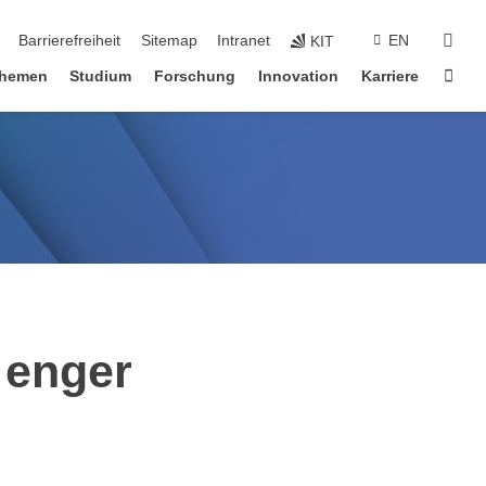
suc
Barrierefreiheit
Sitemap
Intranet
EN
KIT
Star
hemen
Studium
Forschung
Innovation
Karriere
 enger