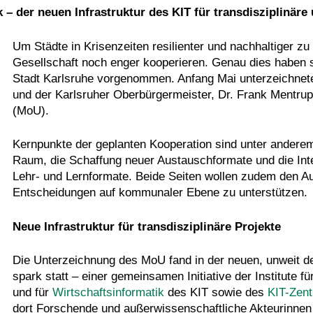
 – der neuen Infrastruktur des KIT für transdisziplinär
Um Städte in Krisenzeiten resilienter und nachhaltiger
Gesellschaft noch enger kooperieren. Genau dies haben si
Stadt Karlsruhe vorgenommen. Anfang Mai unterzeichnete
und der Karlsruher Oberbürgermeister, Dr. Frank Mentr
(MoU).
Kernpunkte der geplanten Kooperation sind unter ander
Raum, die Schaffung neuer Austauschformate und die Inte
Lehr- und Lernformate. Beide Seiten wollen zudem den A
Entscheidungen auf kommunaler Ebene zu unterstützen.
Neue Infrastruktur für transdisziplinäre Projekte
Die Unterzeichnung des MoU fand in der neuen, unweit de
spark statt – einer gemeinsamen Initiative der Institute f
und für
Wirtschaftsinformatik
des KIT sowie des
KIT-Zen
dort Forschende und außerwissenschaftliche Akteurinnen