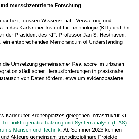
e und menschzentrierte Forschung
 zu machen, müssen Wissenschaft, Verwaltung und
ch das Karlsruher Institut für Technologie (KIT) und die
n der Präsident des KIT, Professor Jan S. Hesthaven,
up, ein entsprechendes Memorandum of Understanding
em die Umsetzung gemeinsamer Reallabore im urbanen
gration städtischer Herausforderungen in praxisnahe
ustausch von Daten fördern, etwa um evidenzbasierte
s Karlsruher Kronenplatzes gelegenen Infrastruktur KIT
ür
Technikfolgenabschätzung und Systemanalyse (ITAS)
trums Mensch und Technik
. Ab Sommer 2026 können
 und Akteure gemeinsam transdisziplinäre Projekte